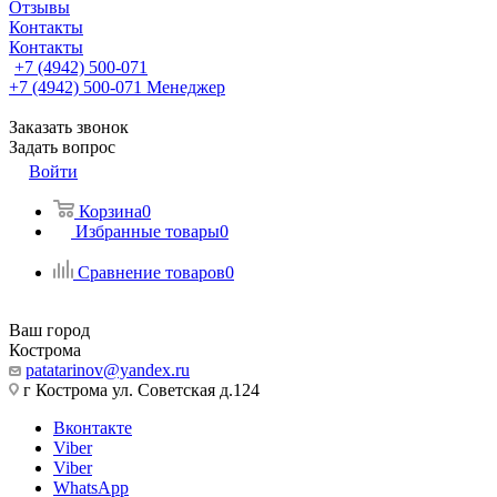
Отзывы
Контакты
Контакты
+7 (4942) 500-071
+7 (4942) 500-071
Менеджер
Заказать звонок
Задать вопрос
Войти
Корзина
0
Избранные товары
0
Сравнение товаров
0
Ваш город
Кострома
patatarinov@yandex.ru
г Кострома ул. Советская д.124
Вконтакте
Viber
Viber
WhatsApp