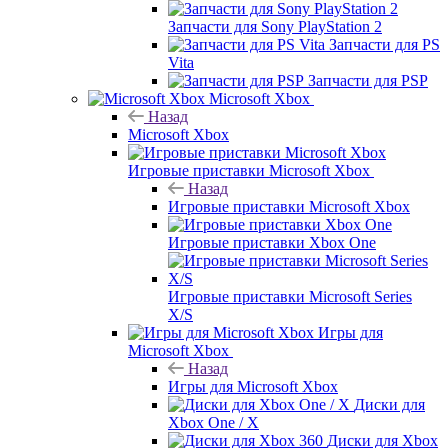
Запчасти для Sony PlayStation 2
Запчасти для PS
Vita
Запчасти для PSP
Microsoft Xbox
Назад
Microsoft Xbox
Игровые приставки Microsoft Xbox
Назад
Игровые приставки Microsoft Xbox
Игровые приставки Xbox One
Игровые приставки Microsoft Series
X/S
Игры для
Microsoft Xbox
Назад
Игры для Microsoft Xbox
Диски для
Xbox One / X
Диски для Xbox