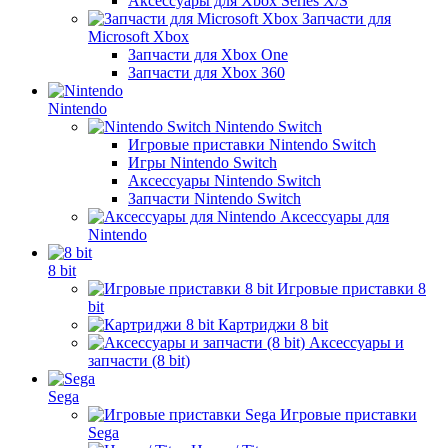
Аксессуары для Xbox Series X/S
Запчасти для
Microsoft Xbox
Запчасти для Xbox One
Запчасти для Xbox 360
Nintendo
Nintendo Switch
Игровые приставки Nintendo Switch
Игры Nintendo Switch
Аксессуары Nintendo Switch
Запчасти Nintendo Switch
Аксессуары для
Nintendo
8 bit
Игровые приставки 8
bit
Картриджи 8 bit
Аксессуары и
запчасти (8 bit)
Sega
Игровые приставки
Sega