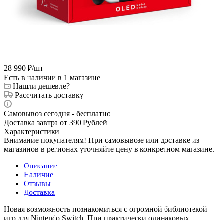
28 990
₽
/шт
Есть в наличии
в 1 магазине
Нашли дешевле?
Рассчитать доставку
Самовывоз сегодня - бесплатно
Доставка завтра от 390 Рублей
Характеристики
Внимание покупателям! При самовывозе или доставке из
магазинов в регионах уточняйте цену в конкретном магазине.
Описание
Наличие
Отзывы
Доставка
Новая возможность познакомиться с огромной библиотекой
игр для Nintendo Switch. При практически одинаковых