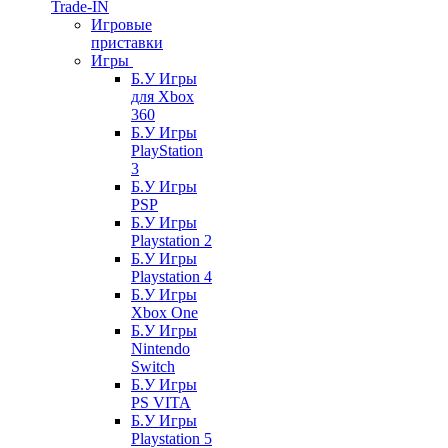
Trade-IN
Игровые
приставки
Игры
Б.У Игры
для Xbox
360
Б.У Игры
PlayStation
3
Б.У Игры
PSP
Б.У Игры
Playstation 2
Б.У Игры
Playstation 4
Б.У Игры
Xbox One
Б.У Игры
Nintendo
Switch
Б.У Игры
PS VITA
Б.У Игры
Playstation 5