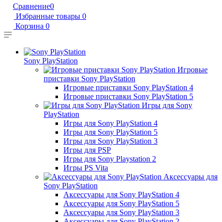
Сравнение
0
Избранные товары
0
Корзина
0
Sony PlayStation
Игровые
приставки Sony PlayStation
Игровые приставки Sony PlayStation 4
Игровые приставки Sony PlayStation 5
Игры для Sony
PlayStation
Игры для Sony PlayStation 4
Игры для Sony PlayStation 5
Игры для Sony PlayStation 3
Игры для PSP
Игры для Sony Playstation 2
Игры PS Vita
Аксессуары для
Sony PlayStation
Аксессуары для Sony PlayStation 4
Аксессуары для Sony PlayStation 5
Аксессуары для Sony PlayStation 3
Аксессуары для Sony PlayStation 2