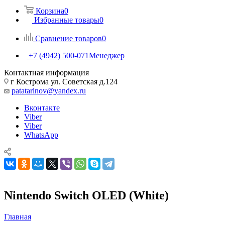
Корзина
0
Избранные товары
0
Сравнение товаров
0
+7 (4942) 500-071
Менеджер
Контактная информация
г Кострома ул. Советская д.124
patatarinov@yandex.ru
Вконтакте
Viber
Viber
WhatsApp
Nintendo Switch OLED (White)
Главная