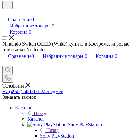
Сравнение
0
Избранные товары
0
Корзина
0
Nintendo Switch OLED (White) купить в Костроме, игровые
приставки Nintendo
Сравнение
0
Избранные товары
0
Корзина
0
Телефоны
+7 (4942) 500-071
Менеджер
Заказать звонок
Каталог
Назад
Каталог
Sony PlayStation
Назад
Sony PlayStation