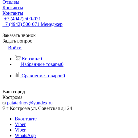
Отзывы
Контакты
Контакты
+7 (4942) 500-071
+7 (4942) 500-071
Менеджер
Заказать звонок
Задать вопрос
Войти
Корзина
0
Избранные товары
0
Сравнение товаров
0
Ваш город
Кострома
patatarinov@yandex.ru
г Кострома ул. Советская д.124
Вконтакте
Viber
Viber
WhatsApp