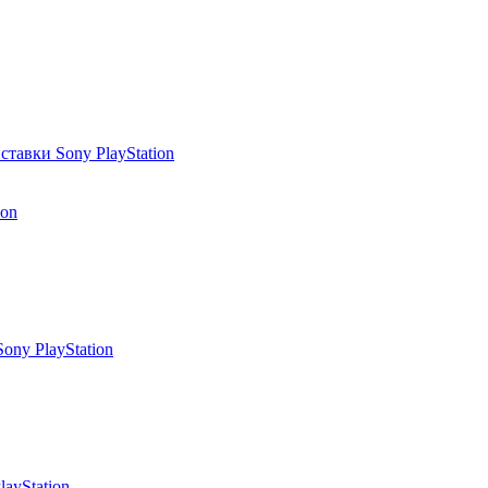
тавки Sony PlayStation
ion
ony PlayStation
layStation