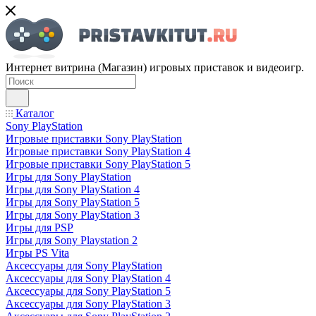
Интернет витрина (Магазин) игровых приставок и видеоигр.
Каталог
Sony PlayStation
Игровые приставки Sony PlayStation
Игровые приставки Sony PlayStation 4
Игровые приставки Sony PlayStation 5
Игры для Sony PlayStation
Игры для Sony PlayStation 4
Игры для Sony PlayStation 5
Игры для Sony PlayStation 3
Игры для PSP
Игры для Sony Playstation 2
Игры PS Vita
Аксессуары для Sony PlayStation
Аксессуары для Sony PlayStation 4
Аксессуары для Sony PlayStation 5
Аксессуары для Sony PlayStation 3