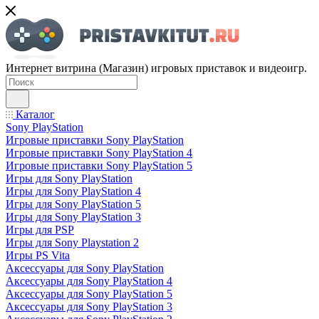
Интернет витрина (Магазин) игровых приставок и видеоигр.
Каталог
Sony PlayStation
Игровые приставки Sony PlayStation
Игровые приставки Sony PlayStation 4
Игровые приставки Sony PlayStation 5
Игры для Sony PlayStation
Игры для Sony PlayStation 4
Игры для Sony PlayStation 5
Игры для Sony PlayStation 3
Игры для PSP
Игры для Sony Playstation 2
Игры PS Vita
Аксессуары для Sony PlayStation
Аксессуары для Sony PlayStation 4
Аксессуары для Sony PlayStation 5
Аксессуары для Sony PlayStation 3