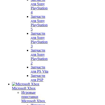
для Sony
PlayStation
4
Запчасти
для Sony
PlayStation
5
Запчасти
для Sony
PlayStation
3
Запчасти
для Sony
PlayStation
2
Запчасти
для PS Vita
Запчасти
для PSP
Microsoft Xbox
Игровые
приставки
Microsoft Xbox