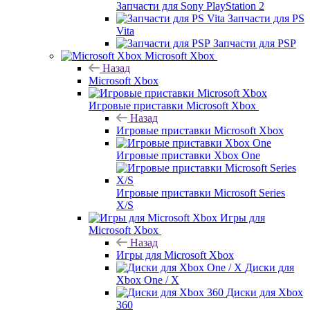
Запчасти для Sony PlayStation 2
Запчасти для PS
Vita
Запчасти для PSP
Microsoft Xbox
Назад
Microsoft Xbox
Игровые приставки Microsoft Xbox
Назад
Игровые приставки Microsoft Xbox
Игровые приставки Xbox One
Игровые приставки Microsoft Series
X/S
Игры для
Microsoft Xbox
Назад
Игры для Microsoft Xbox
Диски для
Xbox One / X
Диски для Xbox
360