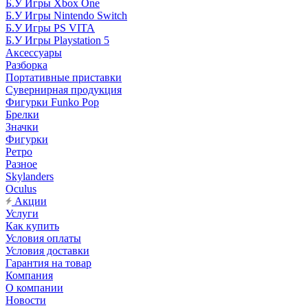
Б.У Игры Xbox One
Б.У Игры Nintendo Switch
Б.У Игры PS VITA
Б.У Игры Playstation 5
Аксессуары
Разборка
Портативные приставки
Сувернирная продукция
Фигурки Funko Pop
Брелки
Значки
Фигурки
Ретро
Разное
Skylanders
Oculus
Акции
Услуги
Как купить
Условия оплаты
Условия доставки
Гарантия на товар
Компания
О компании
Новости