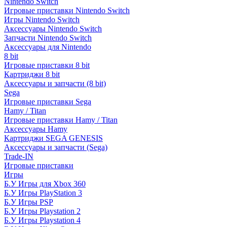
Nintendo Switch
Игровые приставки Nintendo Switch
Игры Nintendo Switch
Аксессуары Nintendo Switch
Запчасти Nintendo Switch
Аксессуары для Nintendo
8 bit
Игровые приставки 8 bit
Картриджи 8 bit
Аксессуары и запчасти (8 bit)
Sega
Игровые приставки Sega
Hamy / Titan
Игровые приставки Hamy / Titan
Аксессуары Hamy
Картриджи SEGA GENESIS
Аксессуары и запчасти (Sega)
Trade-IN
Игровые приставки
Игры
Б.У Игры для Xbox 360
Б.У Игры PlayStation 3
Б.У Игры PSP
Б.У Игры Playstation 2
Б.У Игры Playstation 4