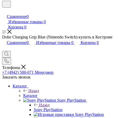
Сравнение
0
Избранные товары
0
Корзина
0
Dobe Charging Grip Blue (Nintendo Switch) купить в Костроме
Сравнение
0
Избранные товары
0
Корзина
0
Телефоны
+7 (4942) 500-071
Менеджер
Заказать звонок
Каталог
Назад
Каталог
Sony PlayStation
Назад
Sony PlayStation