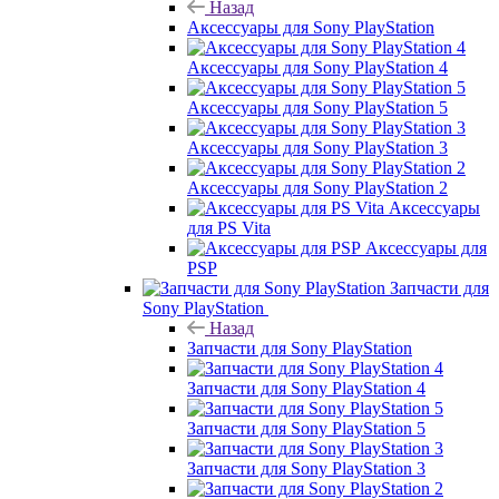
Назад
Аксессуары для Sony PlayStation
Аксессуары для Sony PlayStation 4
Аксессуары для Sony PlayStation 5
Аксессуары для Sony PlayStation 3
Аксессуары для Sony PlayStation 2
Аксессуары
для PS Vita
Аксессуары для
PSP
Запчасти для
Sony PlayStation
Назад
Запчасти для Sony PlayStation
Запчасти для Sony PlayStation 4
Запчасти для Sony PlayStation 5
Запчасти для Sony PlayStation 3