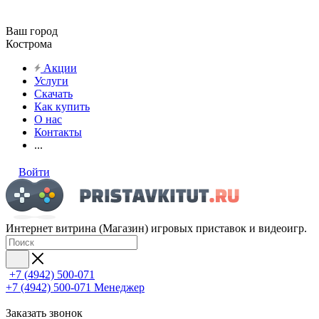
Ваш город
Кострома
Акции
Услуги
Скачать
Как купить
О нас
Контакты
...
Войти
Интернет витрина (Магазин) игровых приставок и видеоигр.
+7 (4942) 500-071
+7 (4942) 500-071
Менеджер
Заказать звонок