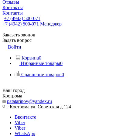
Отзывы
Контакты
Контакты
+7 (4942) 500-071
+7 (4942) 500-071
Менеджер
Заказать звонок
Задать вопрос
Войти
Корзина
0
Избранные товары
0
Сравнение товаров
0
Ваш город
Кострома
patatarinov@yandex.ru
г Кострома ул. Советская д.124
Вконтакте
Viber
Viber
WhatsApp