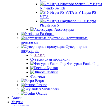
Б.У Игры
Nintendo Switch
Б.У Игры PS
VITA
Б.У Игры
Playstation 5
Аксессуары
Разборка
Портативные
приставки
Сувернирная
продукция
Назад
Сувернирная продукция
Фигурки Funko Pop
Брелки
Значки
Фигурки
Ретро
Разное
Skylanders
Oculus
Акции
Услуги