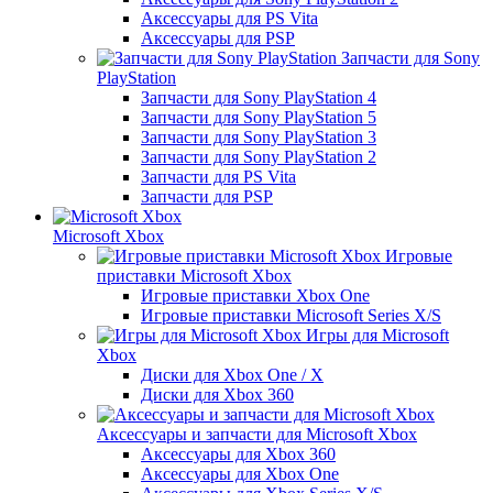
Аксессуары для PS Vita
Аксессуары для PSP
Запчасти для Sony
PlayStation
Запчасти для Sony PlayStation 4
Запчасти для Sony PlayStation 5
Запчасти для Sony PlayStation 3
Запчасти для Sony PlayStation 2
Запчасти для PS Vita
Запчасти для PSP
Microsoft Xbox
Игровые
приставки Microsoft Xbox
Игровые приставки Xbox One
Игровые приставки Microsoft Series X/S
Игры для Microsoft
Xbox
Диски для Xbox One / X
Диски для Xbox 360
Аксессуары и запчасти для Microsoft Xbox
Аксессуары для Xbox 360
Аксессуары для Xbox One