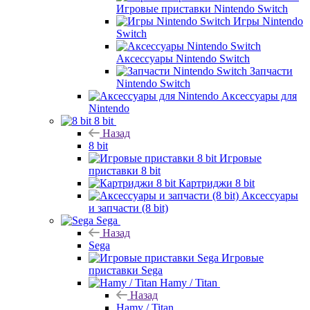
Игровые приставки Nintendo Switch
Игры Nintendo
Switch
Аксессуары Nintendo Switch
Запчасти
Nintendo Switch
Аксессуары для
Nintendo
8 bit
Назад
8 bit
Игровые
приставки 8 bit
Картриджи 8 bit
Аксессуары
и запчасти (8 bit)
Sega
Назад
Sega
Игровые
приставки Sega
Hamy / Titan
Назад
Hamy / Titan