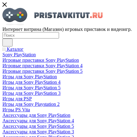
Интернет витрина (Магазин) игровых приставок и видеоигр.
Каталог
Sony PlayStation
Игровые приставки Sony PlayStation
Игровые приставки Sony PlayStation 4
Игровые приставки Sony PlayStation 5
Игры для Sony PlayStation
Игры для Sony PlayStation 4
Игры для Sony PlayStation 5
Игры для Sony PlayStation 3
Игры для PSP
Игры для Sony Playstation 2
Игры PS Vita
Аксессуары для Sony PlayStation
Аксессуары для Sony PlayStation 4
Аксессуары для Sony PlayStation 5
Аксессуары для Sony PlayStation 3