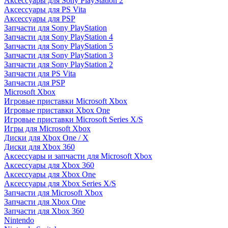
Аксессуары для Sony PlayStation 2
Аксессуары для PS Vita
Аксессуары для PSP
Запчасти для Sony PlayStation
Запчасти для Sony PlayStation 4
Запчасти для Sony PlayStation 5
Запчасти для Sony PlayStation 3
Запчасти для Sony PlayStation 2
Запчасти для PS Vita
Запчасти для PSP
Microsoft Xbox
Игровые приставки Microsoft Xbox
Игровые приставки Xbox One
Игровые приставки Microsoft Series X/S
Игры для Microsoft Xbox
Диски для Xbox One / X
Диски для Xbox 360
Аксессуары и запчасти для Microsoft Xbox
Аксессуары для Xbox 360
Аксессуары для Xbox One
Аксессуары для Xbox Series X/S
Запчасти для Microsoft Xbox
Запчасти для Xbox One
Запчасти для Xbox 360
Nintendo