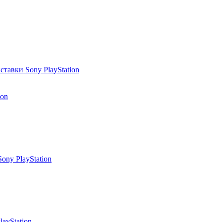
тавки Sony PlayStation
ion
ony PlayStation
layStation