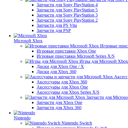
Запчасти для Sony PlayStation 4
Запчасти для Sony PlayStation 5
Запчасти для Sony PlayStation 3
Запчасти для Sony PlayStation 2
Запчасти для PS Vita
Запчасти для PSP
Microsoft Xbox
Игровые прис
Игровые приставки Xbox One
Игровые приставки Microsoft Series X/S
Игры для Microsoft Xbox
Диски для Xbox One / X
Диски для Xbox 360
Аксесс
Аксессуары для Xbox 360
Аксессуары для Xbox One
Аксессуары для Xbox Series X/S
Запчасти для Microso
Запчасти для Xbox One
Запчасти для Xbox 360
Nintendo
Nintendo Switch