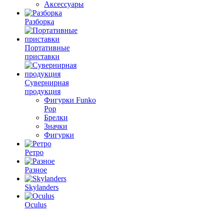
Аксессуары
Разборка
Портативные
приставки
Сувернирная
продукция
Фигурки Funko
Pop
Брелки
Значки
Фигурки
Ретро
Разное
Skylanders
Oculus