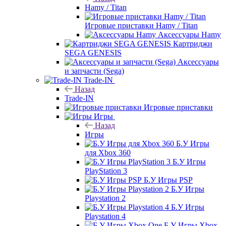
Hamy / Titan
Игровые приставки Hamy / Titan
Аксессуары Hamy
Картриджи
SEGA GENESIS
Аксессуары
и запчасти (Sega)
Trade-IN
Назад
Trade-IN
Игровые приставки
Игры
Назад
Игры
Б.У Игры
для Xbox 360
Б.У Игры
PlayStation 3
Б.У Игры PSP
Б.У Игры
Playstation 2
Б.У Игры
Playstation 4
Б.У Игры Xbox