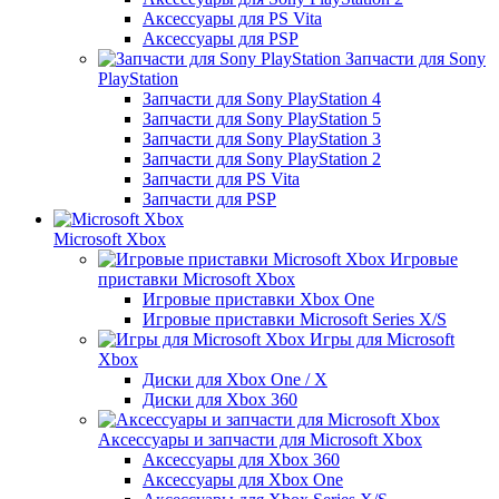
Аксессуары для PS Vita
Аксессуары для PSP
Запчасти для Sony
PlayStation
Запчасти для Sony PlayStation 4
Запчасти для Sony PlayStation 5
Запчасти для Sony PlayStation 3
Запчасти для Sony PlayStation 2
Запчасти для PS Vita
Запчасти для PSP
Microsoft Xbox
Игровые
приставки Microsoft Xbox
Игровые приставки Xbox One
Игровые приставки Microsoft Series X/S
Игры для Microsoft
Xbox
Диски для Xbox One / X
Диски для Xbox 360
Аксессуары и запчасти для Microsoft Xbox
Аксессуары для Xbox 360
Аксессуары для Xbox One