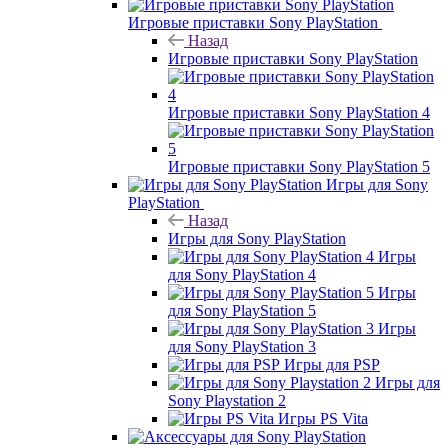
Игровые приставки Sony PlayStation
Назад
Игровые приставки Sony PlayStation
Игровые приставки Sony PlayStation 4
Игровые приставки Sony PlayStation 5
Игры для Sony
PlayStation
Назад
Игры для Sony PlayStation
Игры
для Sony PlayStation 4
Игры
для Sony PlayStation 5
Игры
для Sony PlayStation 3
Игры для PSP
Игры для
Sony Playstation 2
Игры PS Vita