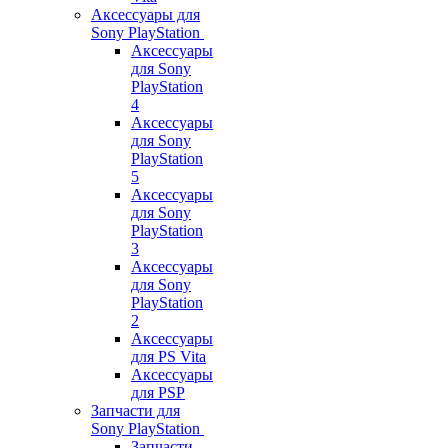
Аксессуары для
Sony PlayStation
Аксессуары
для Sony
PlayStation
4
Аксессуары
для Sony
PlayStation
5
Аксессуары
для Sony
PlayStation
3
Аксессуары
для Sony
PlayStation
2
Аксессуары
для PS Vita
Аксессуары
для PSP
Запчасти для
Sony PlayStation
Запчасти