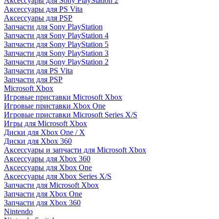
Аксессуары для Sony PlayStation 2
Аксессуары для PS Vita
Аксессуары для PSP
Запчасти для Sony PlayStation
Запчасти для Sony PlayStation 4
Запчасти для Sony PlayStation 5
Запчасти для Sony PlayStation 3
Запчасти для Sony PlayStation 2
Запчасти для PS Vita
Запчасти для PSP
Microsoft Xbox
Игровые приставки Microsoft Xbox
Игровые приставки Xbox One
Игровые приставки Microsoft Series X/S
Игры для Microsoft Xbox
Диски для Xbox One / X
Диски для Xbox 360
Аксессуары и запчасти для Microsoft Xbox
Аксессуары для Xbox 360
Аксессуары для Xbox One
Аксессуары для Xbox Series X/S
Запчасти для Microsoft Xbox
Запчасти для Xbox One
Запчасти для Xbox 360
Nintendo