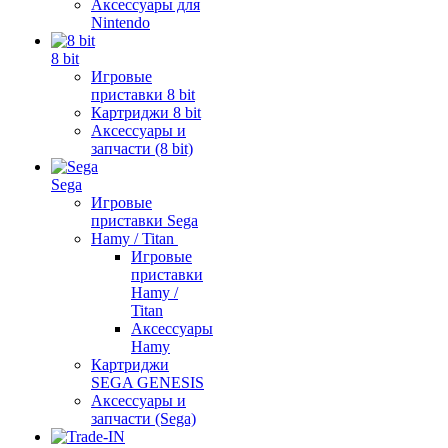
Аксессуары для
Nintendo
8 bit
Игровые
приставки 8 bit
Картриджи 8 bit
Аксессуары и
запчасти (8 bit)
Sega
Игровые
приставки Sega
Hamy / Titan
Игровые
приставки
Hamy /
Titan
Аксессуары
Hamy
Картриджи
SEGA GENESIS
Аксессуары и
запчасти (Sega)