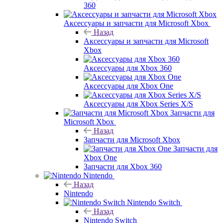
360
Аксессуары и запчасти для Microsoft Xbox
Назад
Аксессуары и запчасти для Microsoft
Xbox
Аксессуары для Xbox 360
Аксессуары для Xbox One
Аксессуары для Xbox Series X/S
Запчасти для
Microsoft Xbox
Назад
Запчасти для Microsoft Xbox
Запчасти для
Xbox One
Запчасти для Xbox 360
Nintendo
Назад
Nintendo
Nintendo Switch
Назад
Nintendo Switch