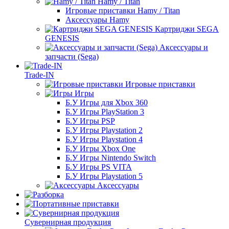
Hamy / Titan
Игровые приставки Hamy / Titan
Аксессуары Hamy
Картриджи SEGA
GENESIS
Аксессуары и
запчасти (Sega)
Trade-IN
Игровые приставки
Игры
Б.У Игры для Xbox 360
Б.У Игры PlayStation 3
Б.У Игры PSP
Б.У Игры Playstation 2
Б.У Игры Playstation 4
Б.У Игры Xbox One
Б.У Игры Nintendo Switch
Б.У Игры PS VITA
Б.У Игры Playstation 5
Аксессуары
Сувернирная продукция