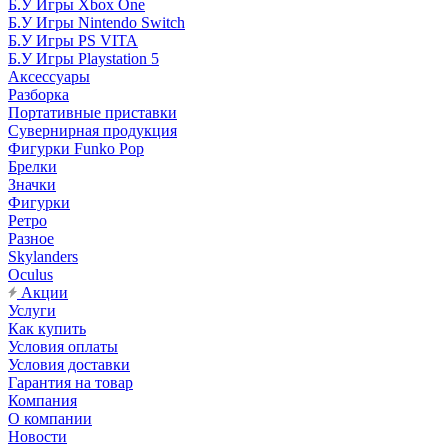
Б.У Игры Xbox One
Б.У Игры Nintendo Switch
Б.У Игры PS VITA
Б.У Игры Playstation 5
Аксессуары
Разборка
Портативные приставки
Сувернирная продукция
Фигурки Funko Pop
Брелки
Значки
Фигурки
Ретро
Разное
Skylanders
Oculus
Акции
Услуги
Как купить
Условия оплаты
Условия доставки
Гарантия на товар
Компания
О компании
Новости