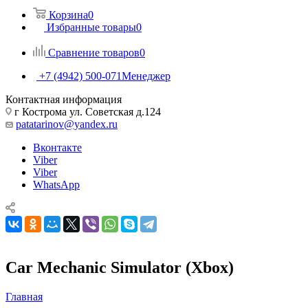
Корзина
0
Избранные товары
0
Сравнение товаров
0
+7 (4942) 500-071
Менеджер
Контактная информация
г Кострома ул. Советская д.124
patatarinov@yandex.ru
Вконтакте
Viber
Viber
WhatsApp
Car Mechanic Simulator (Xbox)
Главная