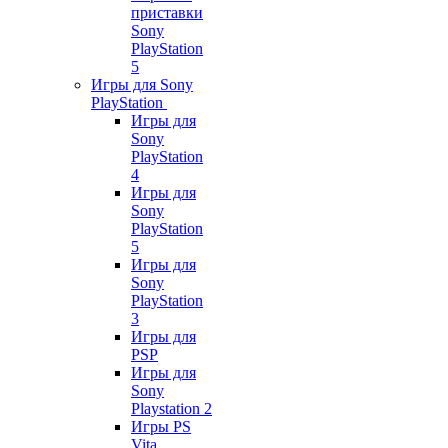
приставки
Sony
PlayStation
5
Игры для Sony
PlayStation
Игры для
Sony
PlayStation
4
Игры для
Sony
PlayStation
5
Игры для
Sony
PlayStation
3
Игры для
PSP
Игры для
Sony
Playstation 2
Игры PS
Vita