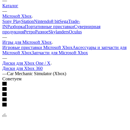
—
Каталог
—
Microsoft Xbox
Sony PlayStation
Nintendo
8 bit
Sega
Trade-
IN
Разборка
Портативные приставки
Сувернирная
продукция
Ретро
Разное
Skylanders
Oculus
—
Игры для Microsoft Xbox
Игровые приставки Microsoft Xbox
Аксессуары и запчасти для
Microsoft Xbox
Запчасти для Microsoft Xbox
—
Диски для Xbox One / X
Диски для Xbox 360
—
Car Mechanic Simulator (Xbox)
Советуем