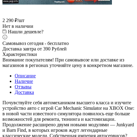
2 290
₽
/шт
Нет в наличии
Нашли дешевле?
Самовывоз сегодня - бесплатно
Доставка завтра от 390 Рублей
Характеристики
Внимание покупателям! При самовывозе или доставке из
магазинов в регионах уточняйте цену в конкретном магазине.
Описание
Наличие
Отзывы
Доставка
Почувствуйте себя автомехаником высшего класса и изучите
устройство авто с игрой Car Mechanic Simulator на XBOX One:
в новой части известного симулятора появилось еще больше
возможностей для ремонта, тюнинга и кастомизации.
Продолжение расширено двумя новыми модулями — Junkyard
и Barn Find, в которых игроков ждут легендарные
классические модели. Собственная империя автосервисов?