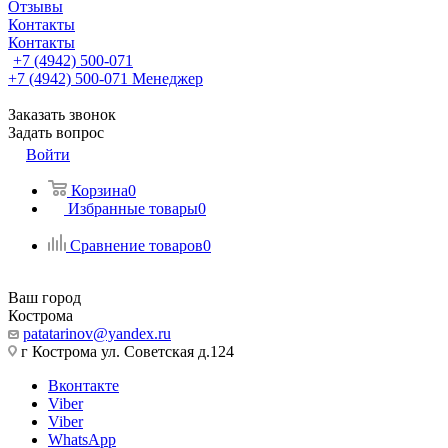
Отзывы
Контакты
Контакты
+7 (4942) 500-071
+7 (4942) 500-071
Менеджер
Заказать звонок
Задать вопрос
Войти
Корзина
0
Избранные товары
0
Сравнение товаров
0
Ваш город
Кострома
patatarinov@yandex.ru
г Кострома ул. Советская д.124
Вконтакте
Viber
Viber
WhatsApp