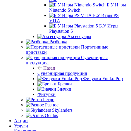
Б.У Игры
Nintendo Switch
Б.У Игры PS
VITA
Б.У Игры
Playstation 5
Аксессуары
Разборка
Портативные
приставки
Сувернирная
продукция
Назад
Сувернирная продукция
Фигурки Funko Pop
Брелки
Значки
Фигурки
Ретро
Разное
Skylanders
Oculus
Акции
Услуги