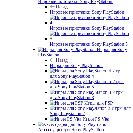
Игровые приставки Sony PlayStation
Назад
Игровые приставки Sony PlayStation
Игровые приставки Sony PlayStation 4
Игровые приставки Sony PlayStation 5
Игры для Sony
PlayStation
Назад
Игры для Sony PlayStation
Игры
для Sony PlayStation 4
Игры
для Sony PlayStation 5
Игры
для Sony PlayStation 3
Игры для PSP
Игры для
Sony Playstation 2
Игры PS Vita
Аксессуары для Sony PlayStation