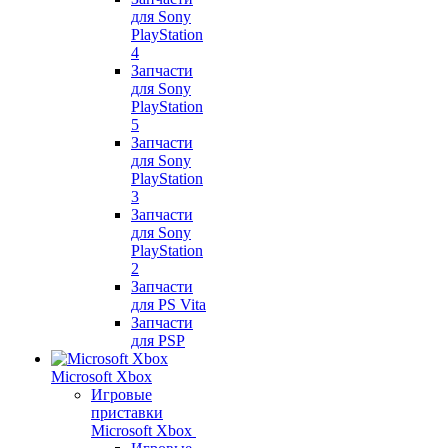
для Sony
PlayStation
4
Запчасти
для Sony
PlayStation
5
Запчасти
для Sony
PlayStation
3
Запчасти
для Sony
PlayStation
2
Запчасти
для PS Vita
Запчасти
для PSP
Microsoft Xbox
Игровые
приставки
Microsoft Xbox