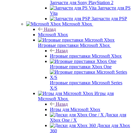
Запчасти для Sony PlayStation 2
Запчасти для PS
Vita
Запчасти для PSP
Microsoft Xbox
Назад
Microsoft Xbox
Игровые приставки Microsoft Xbox
Назад
Игровые приставки Microsoft Xbox
Игровые приставки Xbox One
Игровые приставки Microsoft Series
X/S
Игры для
Microsoft Xbox
Назад
Игры для Microsoft Xbox
Диски для
Xbox One / X
Диски для Xbox
360