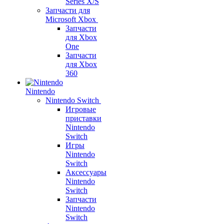
Series X/S
Запчасти для
Microsoft Xbox
Запчасти
для Xbox
One
Запчасти
для Xbox
360
Nintendo
Nintendo Switch
Игровые
приставки
Nintendo
Switch
Игры
Nintendo
Switch
Аксессуары
Nintendo
Switch
Запчасти
Nintendo
Switch