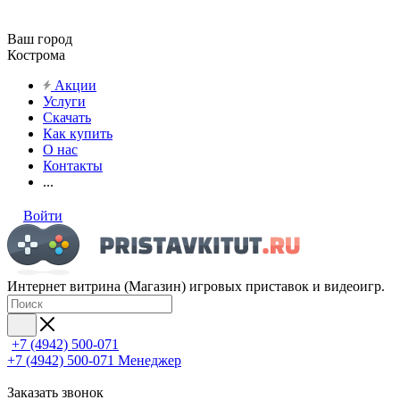
Ваш город
Кострома
Акции
Услуги
Скачать
Как купить
О нас
Контакты
...
Войти
Интернет витрина (Магазин) игровых приставок и видеоигр.
+7 (4942) 500-071
+7 (4942) 500-071
Менеджер
Заказать звонок