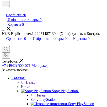
Сравнение
0
Избранные товары
0
Корзина
0
NieR Replicant ver.1.22474487139... (Xbox) купить в Костроме
Сравнение
0
Избранные товары
0
Корзина
0
Телефоны
+7 (4942) 500-071
Менеджер
Заказать звонок
Каталог
Назад
Каталог
Sony PlayStation
Назад
Sony PlayStation