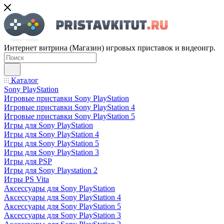
Интернет витрина (Магазин) игровых приставок и видеоигр.
Каталог
Sony PlayStation
Игровые приставки Sony PlayStation
Игровые приставки Sony PlayStation 4
Игровые приставки Sony PlayStation 5
Игры для Sony PlayStation
Игры для Sony PlayStation 4
Игры для Sony PlayStation 5
Игры для Sony PlayStation 3
Игры для PSP
Игры для Sony Playstation 2
Игры PS Vita
Аксессуары для Sony PlayStation
Аксессуары для Sony PlayStation 4
Аксессуары для Sony PlayStation 5
Аксессуары для Sony PlayStation 3