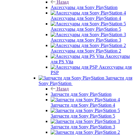
Назад
Аксессуары для Sony PlayStation
Аксессуары для Sony PlayStation 4
Аксессуары для Sony PlayStation 5
Аксессуары для Sony PlayStation 3
Аксессуары для Sony PlayStation 2
Аксессуары
для PS Vita
Аксессуары для
PSP
Запчасти для
Sony PlayStation
Назад
Запчасти для Sony PlayStation
Запчасти для Sony PlayStation 4
Запчасти для Sony PlayStation 5
Запчасти для Sony PlayStation 3