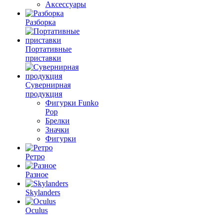
Аксессуары
Разборка
Портативные
приставки
Сувернирная
продукция
Фигурки Funko
Pop
Брелки
Значки
Фигурки
Ретро
Разное
Skylanders
Oculus