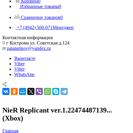
Корзина
0
Избранные товары
0
Сравнение товаров
0
+7 (4942) 500-071
Менеджер
Контактная информация
г Кострома ул. Советская д.124
patatarinov@yandex.ru
Вконтакте
Viber
Viber
WhatsApp
NieR Replicant ver.1.22474487139...
(Xbox)
Главная