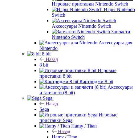
Игровые приставки Nintendo Switch
Игры Nintendo
Switch
Аксессуары Nintendo Switch
Запчасти
Nintendo Switch
Аксессуары для
Nintendo
8 bit
Назад
8 bit
Игровые
приставки 8 bit
Картриджи 8 bit
Аксессуары
и запчасти (8 bit)
Sega
Назад
Sega
Игровые
приставки Sega
Hamy / Titan
Назад
Hamy / Titan