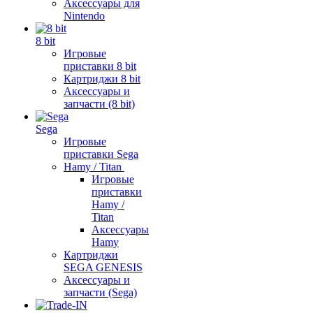
Аксессуары для
Nintendo
8 bit
Игровые
приставки 8 bit
Картриджи 8 bit
Аксессуары и
запчасти (8 bit)
Sega
Игровые
приставки Sega
Hamy / Titan
Игровые
приставки
Hamy /
Titan
Аксессуары
Hamy
Картриджи
SEGA GENESIS
Аксессуары и
запчасти (Sega)