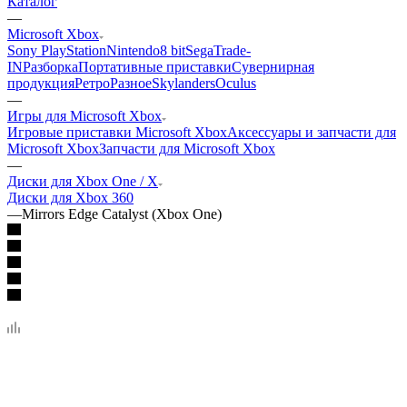
Каталог
—
Microsoft Xbox
Sony PlayStation
Nintendo
8 bit
Sega
Trade-
IN
Разборка
Портативные приставки
Сувернирная
продукция
Ретро
Разное
Skylanders
Oculus
—
Игры для Microsoft Xbox
Игровые приставки Microsoft Xbox
Аксессуары и запчасти для
Microsoft Xbox
Запчасти для Microsoft Xbox
—
Диски для Xbox One / X
Диски для Xbox 360
—
Mirrors Edge Catalyst (Xbox One)