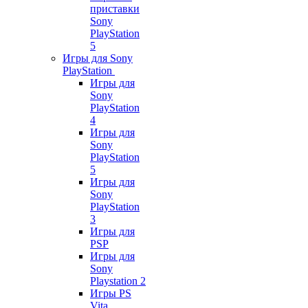
приставки
Sony
PlayStation
5
Игры для Sony
PlayStation
Игры для
Sony
PlayStation
4
Игры для
Sony
PlayStation
5
Игры для
Sony
PlayStation
3
Игры для
PSP
Игры для
Sony
Playstation 2
Игры PS
Vita