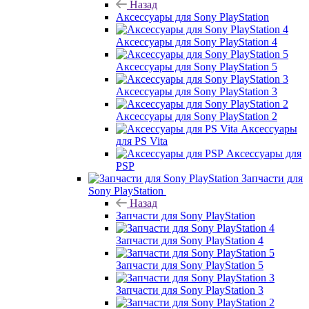
Назад
Аксессуары для Sony PlayStation
Аксессуары для Sony PlayStation 4
Аксессуары для Sony PlayStation 5
Аксессуары для Sony PlayStation 3
Аксессуары для Sony PlayStation 2
Аксессуары
для PS Vita
Аксессуары для
PSP
Запчасти для
Sony PlayStation
Назад
Запчасти для Sony PlayStation
Запчасти для Sony PlayStation 4
Запчасти для Sony PlayStation 5
Запчасти для Sony PlayStation 3