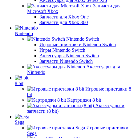
Аксессуары для Xbox Series X/S
Запчасти для
Microsoft Xbox
Запчасти для Xbox One
Запчасти для Xbox 360
Nintendo
Nintendo Switch
Игровые приставки Nintendo Switch
Игры Nintendo Switch
Аксессуары Nintendo Switch
Запчасти Nintendo Switch
Аксессуары для
Nintendo
8 bit
Игровые приставки 8
bit
Картриджи 8 bit
Аксессуары и
запчасти (8 bit)
Sega
Игровые приставки
Sega