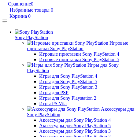
Сравнение
0
Избранные товары
0
Корзина
0
Sony PlayStation
Игровые
приставки Sony PlayStation
Игровые приставки Sony PlayStation 4
Игровые приставки Sony PlayStation 5
Игры для Sony
PlayStation
Игры для Sony PlayStation 4
Игры для Sony PlayStation 5
Игры для Sony PlayStation 3
Игры для PSP
Игры для Sony Playstation 2
Игры PS Vita
Аксессуары для
Sony PlayStation
Аксессуары для Sony PlayStation 4
Аксессуары для Sony PlayStation 5
Аксессуары для Sony PlayStation 3
Аксессуары для Sony PlayStation 2