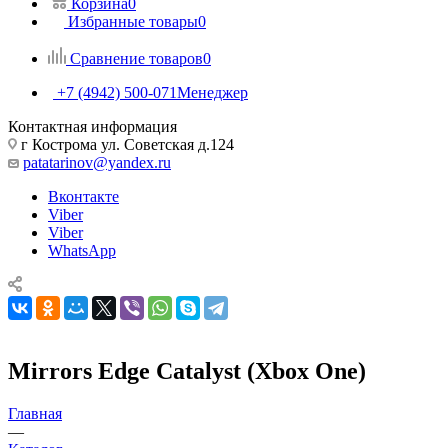
Корзина
0
Избранные товары
0
Сравнение товаров
0
+7 (4942) 500-071
Менеджер
Контактная информация
г Кострома ул. Советская д.124
patatarinov@yandex.ru
Вконтакте
Viber
Viber
WhatsApp
Mirrors Edge Catalyst (Xbox One)
Главная
—