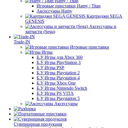
Hamy / Titan
Игровые приставки Hamy / Titan
Аксессуары Hamy
Картриджи SEGA
GENESIS
Аксессуары и
запчасти (Sega)
Trade-IN
Игровые приставки
Игры
Б.У Игры для Xbox 360
Б.У Игры PlayStation 3
Б.У Игры PSP
Б.У Игры Playstation 2
Б.У Игры Playstation 4
Б.У Игры Xbox One
Б.У Игры Nintendo Switch
Б.У Игры PS VITA
Б.У Игры Playstation 5
Аксессуары
Сувернирная продукция