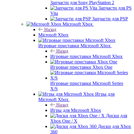
Запчасти для Sony PlayStation 2
Запчасти для PS
Vita
Запчасти для PSP
Microsoft Xbox
Назад
Microsoft Xbox
Игровые приставки Microsoft Xbox
Назад
Игровые приставки Microsoft Xbox
Игровые приставки Xbox One
Игровые приставки Microsoft Series
X/S
Игры для
Microsoft Xbox
Назад
Игры для Microsoft Xbox
Диски для
Xbox One / X
Диски для Xbox
360