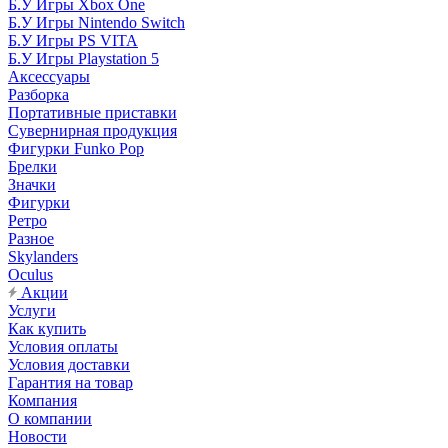
Б.У Игры Xbox One
Б.У Игры Nintendo Switch
Б.У Игры PS VITA
Б.У Игры Playstation 5
Аксессуары
Разборка
Портативные приставки
Сувернирная продукция
Фигурки Funko Pop
Брелки
Значки
Фигурки
Ретро
Разное
Skylanders
Oculus
Акции
Услуги
Как купить
Условия оплаты
Условия доставки
Гарантия на товар
Компания
О компании
Новости