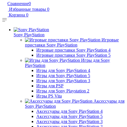
Сравнение
0
Избранные товары
0
Корзина
0
Sony PlayStation
Игровые
приставки Sony PlayStation
Игровые приставки Sony PlayStation 4
Игровые приставки Sony PlayStation 5
Игры для Sony
PlayStation
Игры для Sony PlayStation 4
Игры для Sony PlayStation 5
Игры для Sony PlayStation 3
Игры для PSP
Игры для Sony Playstation 2
Игры PS Vita
Аксессуары для
Sony PlayStation
Аксессуары для Sony PlayStation 4
Аксессуары для Sony PlayStation 5
Аксессуары для Sony PlayStation 3
Аксессуары для Sony PlayStation 2