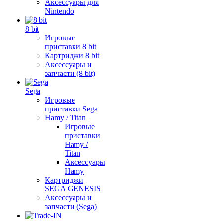
Аксессуары для
Nintendo
8 bit
Игровые
приставки 8 bit
Картриджи 8 bit
Аксессуары и
запчасти (8 bit)
Sega
Игровые
приставки Sega
Hamy / Titan
Игровые
приставки
Hamy /
Titan
Аксессуары
Hamy
Картриджи
SEGA GENESIS
Аксессуары и
запчасти (Sega)