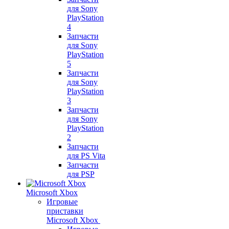
для Sony
PlayStation
4
Запчасти
для Sony
PlayStation
5
Запчасти
для Sony
PlayStation
3
Запчасти
для Sony
PlayStation
2
Запчасти
для PS Vita
Запчасти
для PSP
Microsoft Xbox
Игровые
приставки
Microsoft Xbox