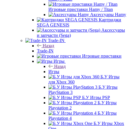
Игровые приставки Hamy / Titan
Аксессуары Hamy
Картриджи
SEGA GENESIS
Аксессуары
и запчасти (Sega)
Trade-IN
Назад
Trade-IN
Игровые приставки
Игры
Назад
Игры
Б.У Игры
для Xbox 360
Б.У Игры
PlayStation 3
Б.У Игры PSP
Б.У Игры
Playstation 2
Б.У Игры
Playstation 4
Б.У Игры Xbox
One