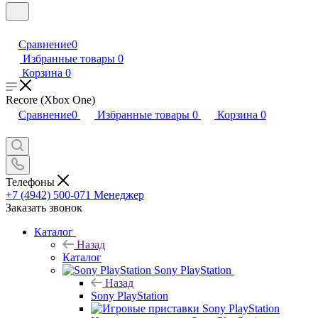
Сравнение
0
Избранные товары
0
Корзина
0
Recore (Xbox One)
Сравнение
0
Избранные товары
0
Корзина
0
Телефоны
+7 (4942) 500-071
Менеджер
Заказать звонок
Каталог
Назад
Каталог
Sony PlayStation
Назад
Sony PlayStation