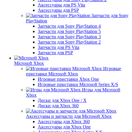
Аксессуары для PS Vita
Аксессуары для PSP
Запчасти для Sony
PlayStation
Запчасти для Sony PlayStation 4
Запчасти для Sony PlayStation 5
Запчасти для Sony PlayStation 3
Запчасти для Sony PlayStation 2
Запчасти для PS Vita
Запчасти для PSP
Microsoft Xbox
Игровые
приставки Microsoft Xbox
Игровые приставки Xbox One
Игровые приставки Microsoft Series X/S
Игры для Microsoft
Xbox
Диски для Xbox One / X
Диски для Xbox 360
Аксессуары и запчасти для Microsoft Xbox
Аксессуары для Xbox 360
Аксессуары для Xbox One