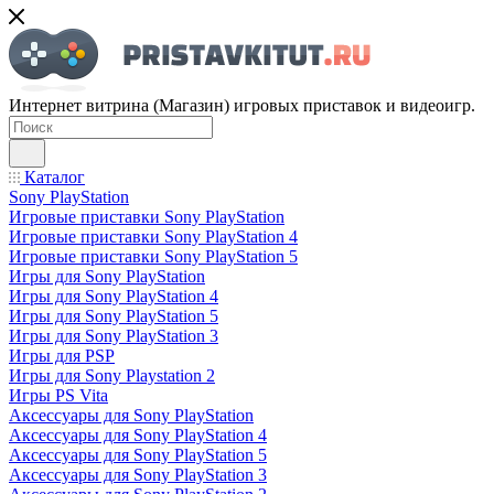
Интернет витрина (Магазин) игровых приставок и видеоигр.
Каталог
Sony PlayStation
Игровые приставки Sony PlayStation
Игровые приставки Sony PlayStation 4
Игровые приставки Sony PlayStation 5
Игры для Sony PlayStation
Игры для Sony PlayStation 4
Игры для Sony PlayStation 5
Игры для Sony PlayStation 3
Игры для PSP
Игры для Sony Playstation 2
Игры PS Vita
Аксессуары для Sony PlayStation
Аксессуары для Sony PlayStation 4
Аксессуары для Sony PlayStation 5
Аксессуары для Sony PlayStation 3