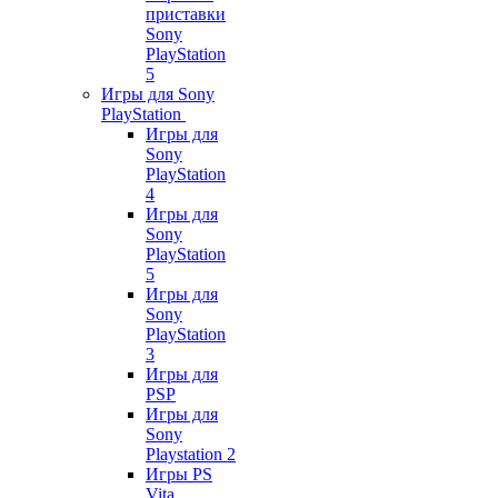
приставки
Sony
PlayStation
5
Игры для Sony
PlayStation
Игры для
Sony
PlayStation
4
Игры для
Sony
PlayStation
5
Игры для
Sony
PlayStation
3
Игры для
PSP
Игры для
Sony
Playstation 2
Игры PS
Vita