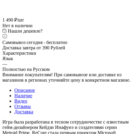
1 490
₽
/шт
Нет в наличии
Нашли дешевле?
Самовывоз сегодня - бесплатно
Доставка завтра от 390 Рублей
Характеристики
Язык
—
Полностью на Русском
Внимание покупателям! При самовывозе или доставке из
магазинов в регионах уточняйте цену в конкретном магазине.
Описание
Наличие
Видео
Отзывы
Доставка
Игра была разработана в тесном сотрудничестве с известным
гейм-дизайнером Кейдзи Инафунэ и создателями серии
Metroid Prime. ReCore стала первым проектом Microsoft