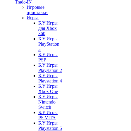
Trade-IN
Игровые
приставки
Игры
Б.У Игры
для Xbox
360
Б.У Игры
PlayStation
3
Б.У Игры
PSP
Б.У Игры
Playstation 2
Б.У Игры
Playstation 4
Б.У Игры
Xbox One
Б.У Игры
Nintendo
Switch
Б.У Игры
PS VITA
Б.У Игры
Playstation 5