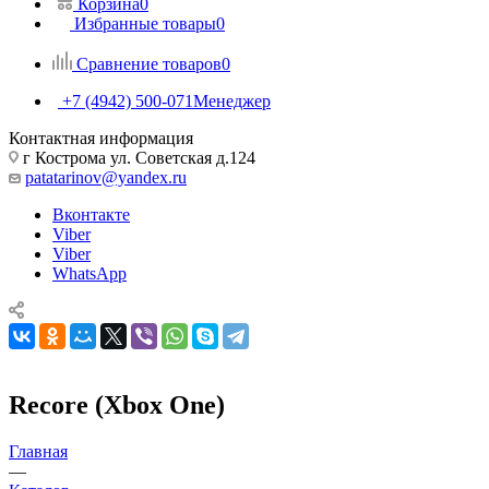
Корзина
0
Избранные товары
0
Сравнение товаров
0
+7 (4942) 500-071
Менеджер
Контактная информация
г Кострома ул. Советская д.124
patatarinov@yandex.ru
Вконтакте
Viber
Viber
WhatsApp
Recore (Xbox One)
Главная
—