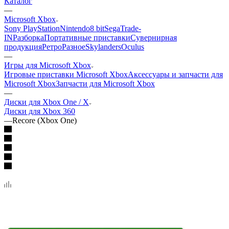
Каталог
—
Microsoft Xbox
Sony PlayStation
Nintendo
8 bit
Sega
Trade-
IN
Разборка
Портативные приставки
Сувернирная
продукция
Ретро
Разное
Skylanders
Oculus
—
Игры для Microsoft Xbox
Игровые приставки Microsoft Xbox
Аксессуары и запчасти для
Microsoft Xbox
Запчасти для Microsoft Xbox
—
Диски для Xbox One / X
Диски для Xbox 360
—
Recore (Xbox One)