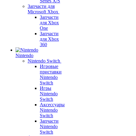
Series X/S
Запчасти для
Microsoft Xbox
Запчасти
для Xbox
One
Запчасти
для Xbox
360
Nintendo
Nintendo Switch
Игровые
приставки
Nintendo
Switch
Игры
Nintendo
Switch
Аксессуары
Nintendo
Switch
Запчасти
Nintendo
Switch