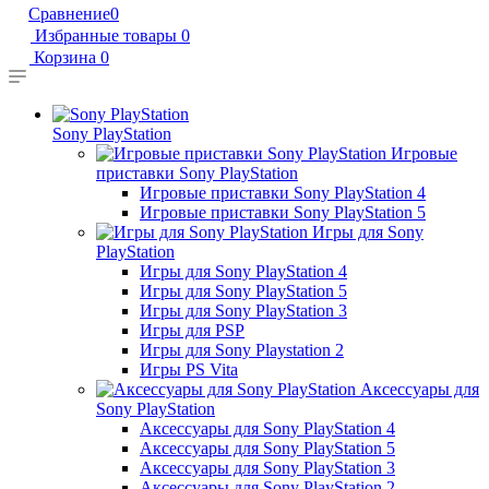
Сравнение
0
Избранные товары
0
Корзина
0
Sony PlayStation
Игровые
приставки Sony PlayStation
Игровые приставки Sony PlayStation 4
Игровые приставки Sony PlayStation 5
Игры для Sony
PlayStation
Игры для Sony PlayStation 4
Игры для Sony PlayStation 5
Игры для Sony PlayStation 3
Игры для PSP
Игры для Sony Playstation 2
Игры PS Vita
Аксессуары для
Sony PlayStation
Аксессуары для Sony PlayStation 4
Аксессуары для Sony PlayStation 5
Аксессуары для Sony PlayStation 3
Аксессуары для Sony PlayStation 2