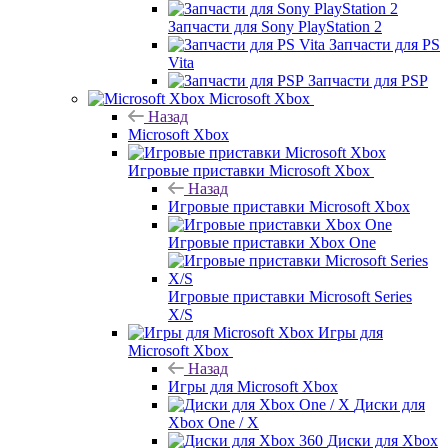
Запчасти для Sony PlayStation 2
Запчасти для PS
Vita
Запчасти для PSP
Microsoft Xbox
Назад
Microsoft Xbox
Игровые приставки Microsoft Xbox
Назад
Игровые приставки Microsoft Xbox
Игровые приставки Xbox One
Игровые приставки Microsoft Series
X/S
Игры для
Microsoft Xbox
Назад
Игры для Microsoft Xbox
Диски для
Xbox One / X
Диски для Xbox