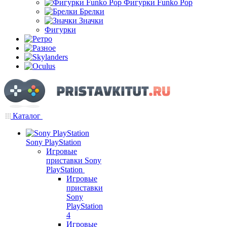
Фигурки Funko Pop
Брелки
Значки
Фигурки
Каталог
Sony PlayStation
Игровые
приставки Sony
PlayStation
Игровые
приставки
Sony
PlayStation
4
Игровые