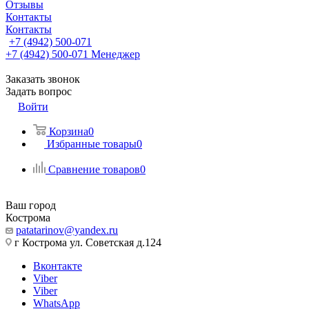
Отзывы
Контакты
Контакты
+7 (4942) 500-071
+7 (4942) 500-071
Менеджер
Заказать звонок
Задать вопрос
Войти
Корзина
0
Избранные товары
0
Сравнение товаров
0
Ваш город
Кострома
patatarinov@yandex.ru
г Кострома ул. Советская д.124
Вконтакте
Viber
Viber
WhatsApp