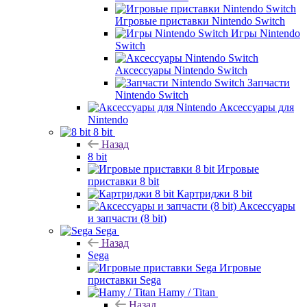
Игровые приставки Nintendo Switch
Игры Nintendo
Switch
Аксессуары Nintendo Switch
Запчасти
Nintendo Switch
Аксессуары для
Nintendo
8 bit
Назад
8 bit
Игровые
приставки 8 bit
Картриджи 8 bit
Аксессуары
и запчасти (8 bit)
Sega
Назад
Sega
Игровые
приставки Sega
Hamy / Titan
Назад