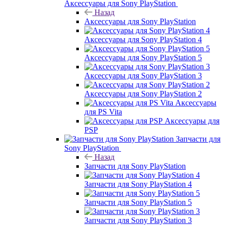
Аксессуары для Sony PlayStation
Назад
Аксессуары для Sony PlayStation
Аксессуары для Sony PlayStation 4
Аксессуары для Sony PlayStation 5
Аксессуары для Sony PlayStation 3
Аксессуары для Sony PlayStation 2
Аксессуары
для PS Vita
Аксессуары для
PSP
Запчасти для
Sony PlayStation
Назад
Запчасти для Sony PlayStation
Запчасти для Sony PlayStation 4
Запчасти для Sony PlayStation 5
Запчасти для Sony PlayStation 3