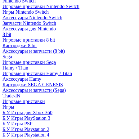
Nintendo Switch
Игровые приставки Nintendo Switch
Игры Nintendo Switch
Аксессуары Nintendo Switch
Запчасти Nintendo Switch
Аксессуары для Nintendo
8 bit
Игровые приставки 8 bit
Картриджи 8 bit
Аксессуары и запчасти (8 bit)
Sega
Игровые приставки Sega
Hamy / Titan
Игровые приставки Hamy / Titan
Аксессуары Hamy
Картриджи SEGA GENESIS
Аксессуары и запчасти (Sega)
Trade-IN
Игровые приставки
Игры
Б.У Игры для Xbox 360
Б.У Игры PlayStation 3
Б.У Игры PSP
Б.У Игры Playstation 2
Б.У Игры Playstation 4