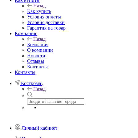
Как купить
Назад
Как купить
Условия оплаты
Условия доставки
Гарантия на товар
Компания
Назад
Компания
О компании
Новости
Отзывы
Контакты
Контакты
Кострома
Назад
Личный кабинет