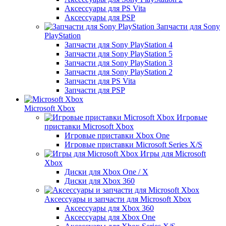
Аксессуары для PS Vita
Аксессуары для PSP
Запчасти для Sony
PlayStation
Запчасти для Sony PlayStation 4
Запчасти для Sony PlayStation 5
Запчасти для Sony PlayStation 3
Запчасти для Sony PlayStation 2
Запчасти для PS Vita
Запчасти для PSP
Microsoft Xbox
Игровые
приставки Microsoft Xbox
Игровые приставки Xbox One
Игровые приставки Microsoft Series X/S
Игры для Microsoft
Xbox
Диски для Xbox One / X
Диски для Xbox 360
Аксессуары и запчасти для Microsoft Xbox
Аксессуары для Xbox 360
Аксессуары для Xbox One