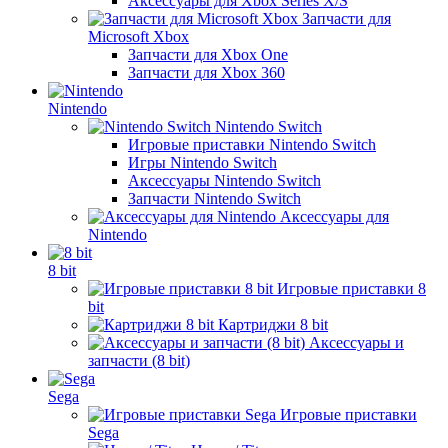
Аксессуары для Xbox Series X/S
Запчасти для
Microsoft Xbox
Запчасти для Xbox One
Запчасти для Xbox 360
Nintendo
Nintendo Switch
Игровые приставки Nintendo Switch
Игры Nintendo Switch
Аксессуары Nintendo Switch
Запчасти Nintendo Switch
Аксессуары для
Nintendo
8 bit
Игровые приставки 8
bit
Картриджи 8 bit
Аксессуары и
запчасти (8 bit)
Sega
Игровые приставки
Sega