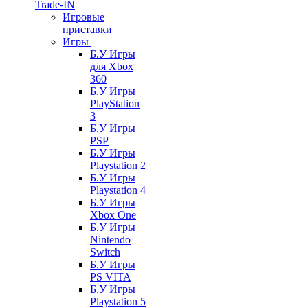
Trade-IN
Игровые
приставки
Игры
Б.У Игры
для Xbox
360
Б.У Игры
PlayStation
3
Б.У Игры
PSP
Б.У Игры
Playstation 2
Б.У Игры
Playstation 4
Б.У Игры
Xbox One
Б.У Игры
Nintendo
Switch
Б.У Игры
PS VITA
Б.У Игры
Playstation 5