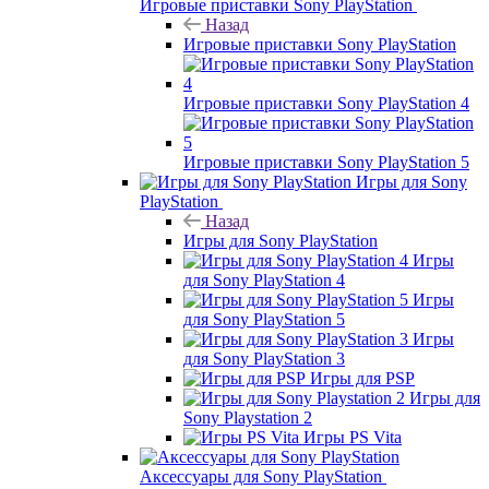
Игровые приставки Sony PlayStation
Назад
Игровые приставки Sony PlayStation
Игровые приставки Sony PlayStation 4
Игровые приставки Sony PlayStation 5
Игры для Sony
PlayStation
Назад
Игры для Sony PlayStation
Игры
для Sony PlayStation 4
Игры
для Sony PlayStation 5
Игры
для Sony PlayStation 3
Игры для PSP
Игры для
Sony Playstation 2
Игры PS Vita
Аксессуары для Sony PlayStation