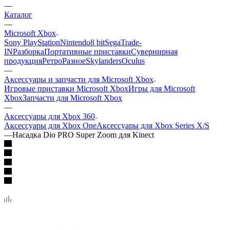
—
Каталог
—
Microsoft Xbox
Sony PlayStation
Nintendo
8 bit
Sega
Trade-
IN
Разборка
Портативные приставки
Сувернирная
продукция
Ретро
Разное
Skylanders
Oculus
—
Аксессуары и запчасти для Microsoft Xbox
Игровые приставки Microsoft Xbox
Игры для Microsoft
Xbox
Запчасти для Microsoft Xbox
—
Аксессуары для Xbox 360
Аксессуары для Xbox One
Аксессуары для Xbox Series X/S
—
Насадка Dio PRO Super Zoom для Kinect