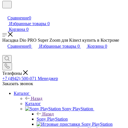
Сравнение
0
Избранные товары
0
Корзина
0
Насадка Dio PRO Super Zoom для Kinect купить в Костроме
Сравнение
0
Избранные товары
0
Корзина
0
Телефоны
+7 (4942) 500-071
Менеджер
Заказать звонок
Каталог
Назад
Каталог
Sony PlayStation
Назад
Sony PlayStation