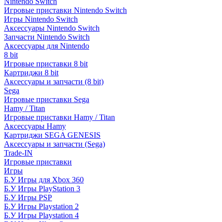
Nintendo Switch
Игровые приставки Nintendo Switch
Игры Nintendo Switch
Аксессуары Nintendo Switch
Запчасти Nintendo Switch
Аксессуары для Nintendo
8 bit
Игровые приставки 8 bit
Картриджи 8 bit
Аксессуары и запчасти (8 bit)
Sega
Игровые приставки Sega
Hamy / Titan
Игровые приставки Hamy / Titan
Аксессуары Hamy
Картриджи SEGA GENESIS
Аксессуары и запчасти (Sega)
Trade-IN
Игровые приставки
Игры
Б.У Игры для Xbox 360
Б.У Игры PlayStation 3
Б.У Игры PSP
Б.У Игры Playstation 2
Б.У Игры Playstation 4