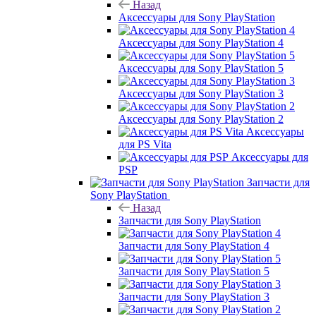
Назад
Аксессуары для Sony PlayStation
Аксессуары для Sony PlayStation 4
Аксессуары для Sony PlayStation 5
Аксессуары для Sony PlayStation 3
Аксессуары для Sony PlayStation 2
Аксессуары
для PS Vita
Аксессуары для
PSP
Запчасти для
Sony PlayStation
Назад
Запчасти для Sony PlayStation
Запчасти для Sony PlayStation 4
Запчасти для Sony PlayStation 5
Запчасти для Sony PlayStation 3