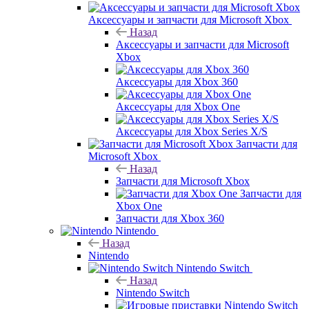
Аксессуары и запчасти для Microsoft Xbox
Назад
Аксессуары и запчасти для Microsoft
Xbox
Аксессуары для Xbox 360
Аксессуары для Xbox One
Аксессуары для Xbox Series X/S
Запчасти для
Microsoft Xbox
Назад
Запчасти для Microsoft Xbox
Запчасти для
Xbox One
Запчасти для Xbox 360
Nintendo
Назад
Nintendo
Nintendo Switch
Назад
Nintendo Switch