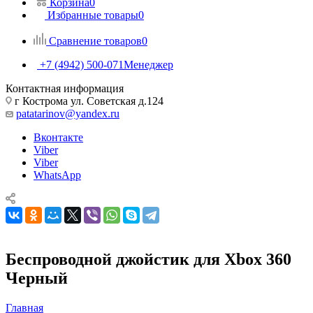
Корзина
0
Избранные товары
0
Сравнение товаров
0
+7 (4942) 500-071
Менеджер
Контактная информация
г Кострома ул. Советская д.124
patatarinov@yandex.ru
Вконтакте
Viber
Viber
WhatsApp
Беспроводной джойстик для Xbox 360
Черный
Главная