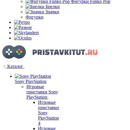
Фигурки Funko Pop
Брелки
Значки
Фигурки
Каталог
Sony PlayStation
Игровые
приставки Sony
PlayStation
Игровые
приставки
Sony
PlayStation
4
Игровые