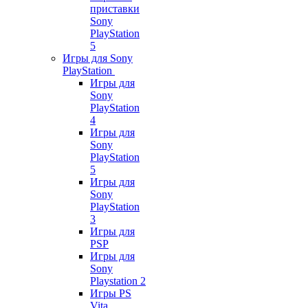
приставки
Sony
PlayStation
5
Игры для Sony
PlayStation
Игры для
Sony
PlayStation
4
Игры для
Sony
PlayStation
5
Игры для
Sony
PlayStation
3
Игры для
PSP
Игры для
Sony
Playstation 2
Игры PS
Vita