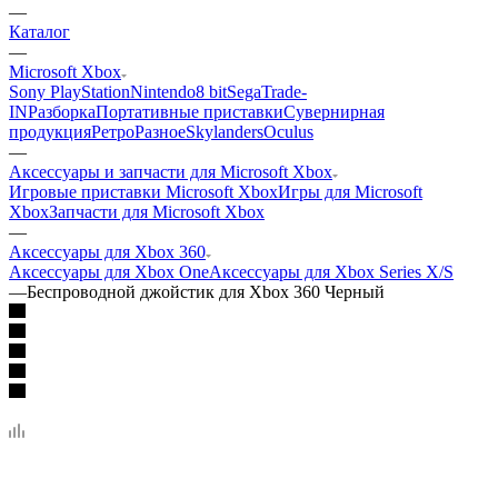
—
Каталог
—
Microsoft Xbox
Sony PlayStation
Nintendo
8 bit
Sega
Trade-
IN
Разборка
Портативные приставки
Сувернирная
продукция
Ретро
Разное
Skylanders
Oculus
—
Аксессуары и запчасти для Microsoft Xbox
Игровые приставки Microsoft Xbox
Игры для Microsoft
Xbox
Запчасти для Microsoft Xbox
—
Аксессуары для Xbox 360
Аксессуары для Xbox One
Аксессуары для Xbox Series X/S
—
Беспроводной джойстик для Xbox 360 Черный