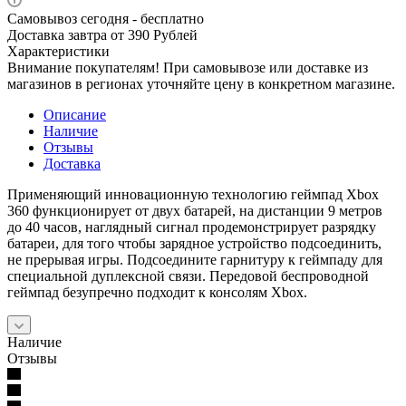
Самовывоз сегодня - бесплатно
Доставка завтра от 390 Рублей
Характеристики
Внимание покупателям! При самовывозе или доставке из
магазинов в регионах уточняйте цену в конкретном магазине.
Описание
Наличие
Отзывы
Доставка
Применяющий инновационную технологию геймпад Xbox
360 функционирует от двух батарей, на дистанции 9 метров
до 40 часов, наглядный сигнал продемонстрирует разрядку
батареи, для того чтобы зарядное устройство подсоединить,
не прерывая игры. Подсоедините гарнитуру к геймпаду для
специальной дуплексной связи. Передовой беспроводной
геймпад безупречно подходит к консолям Xbox.
Наличие
Отзывы