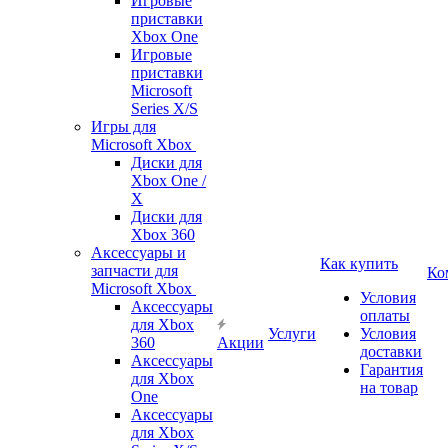
Игровые
приставки
Xbox One
Игровые
приставки
Microsoft
Series X/S
Игры для
Microsoft Xbox
Диски для
Xbox One /
X
Диски для
Xbox 360
Аксессуары и
Как купить
запчасти для
Ко
Microsoft Xbox
Условия
Аксессуары
оплаты
для Xbox
Услуги
Условия
360
Акции
доставки
Аксессуары
Гарантия
для Xbox
на товар
One
Аксессуары
для Xbox