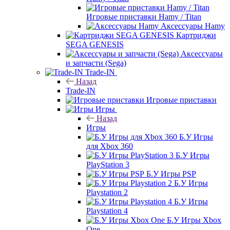
Игровые приставки Hamy / Titan
Аксессуары Hamy
Картриджи
SEGA GENESIS
Аксессуары
и запчасти (Sega)
Trade-IN
Назад
Trade-IN
Игровые приставки
Игры
Назад
Игры
Б.У Игры
для Xbox 360
Б.У Игры
PlayStation 3
Б.У Игры PSP
Б.У Игры
Playstation 2
Б.У Игры
Playstation 4
Б.У Игры Xbox
One