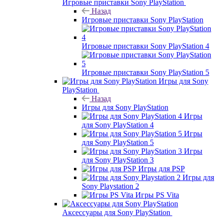
Игровые приставки Sony PlayStation
Назад
Игровые приставки Sony PlayStation
Игровые приставки Sony PlayStation 4
Игровые приставки Sony PlayStation 5
Игры для Sony
PlayStation
Назад
Игры для Sony PlayStation
Игры
для Sony PlayStation 4
Игры
для Sony PlayStation 5
Игры
для Sony PlayStation 3
Игры для PSP
Игры для
Sony Playstation 2
Игры PS Vita
Аксессуары для Sony PlayStation