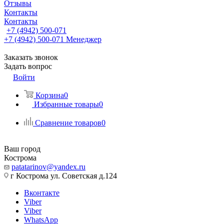
Отзывы
Контакты
Контакты
+7 (4942) 500-071
+7 (4942) 500-071
Менеджер
Заказать звонок
Задать вопрос
Войти
Корзина
0
Избранные товары
0
Сравнение товаров
0
Ваш город
Кострома
patatarinov@yandex.ru
г Кострома ул. Советская д.124
Вконтакте
Viber
Viber
WhatsApp