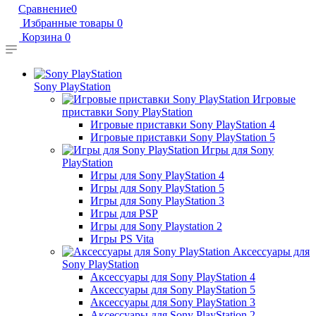
Сравнение
0
Избранные товары
0
Корзина
0
Sony PlayStation
Игровые
приставки Sony PlayStation
Игровые приставки Sony PlayStation 4
Игровые приставки Sony PlayStation 5
Игры для Sony
PlayStation
Игры для Sony PlayStation 4
Игры для Sony PlayStation 5
Игры для Sony PlayStation 3
Игры для PSP
Игры для Sony Playstation 2
Игры PS Vita
Аксессуары для
Sony PlayStation
Аксессуары для Sony PlayStation 4
Аксессуары для Sony PlayStation 5
Аксессуары для Sony PlayStation 3
Аксессуары для Sony PlayStation 2