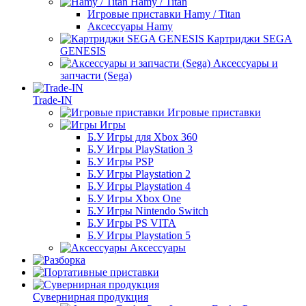
Hamy / Titan
Игровые приставки Hamy / Titan
Аксессуары Hamy
Картриджи SEGA
GENESIS
Аксессуары и
запчасти (Sega)
Trade-IN
Игровые приставки
Игры
Б.У Игры для Xbox 360
Б.У Игры PlayStation 3
Б.У Игры PSP
Б.У Игры Playstation 2
Б.У Игры Playstation 4
Б.У Игры Xbox One
Б.У Игры Nintendo Switch
Б.У Игры PS VITA
Б.У Игры Playstation 5
Аксессуары
Сувернирная продукция