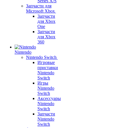
Series X/S
Запчасти для
Microsoft Xbox
Запчасти
для Xbox
One
Запчасти
для Xbox
360
Nintendo
Nintendo Switch
Игровые
приставки
Nintendo
Switch
Игры
Nintendo
Switch
Аксессуары
Nintendo
Switch
Запчасти
Nintendo
Switch