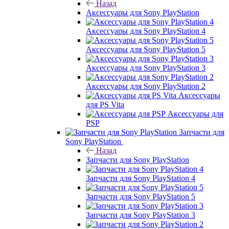
Назад
Аксессуары для Sony PlayStation
Аксессуары для Sony PlayStation 4
Аксессуары для Sony PlayStation 5
Аксессуары для Sony PlayStation 3
Аксессуары для Sony PlayStation 2
Аксессуары
для PS Vita
Аксессуары для
PSP
Запчасти для
Sony PlayStation
Назад
Запчасти для Sony PlayStation
Запчасти для Sony PlayStation 4
Запчасти для Sony PlayStation 5
Запчасти для Sony PlayStation 3