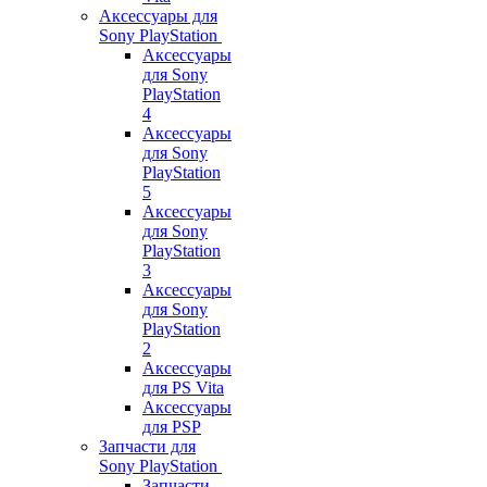
Аксессуары для
Sony PlayStation
Аксессуары
для Sony
PlayStation
4
Аксессуары
для Sony
PlayStation
5
Аксессуары
для Sony
PlayStation
3
Аксессуары
для Sony
PlayStation
2
Аксессуары
для PS Vita
Аксессуары
для PSP
Запчасти для
Sony PlayStation
Запчасти