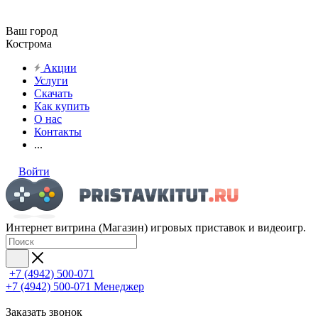
Ваш город
Кострома
Акции
Услуги
Скачать
Как купить
О нас
Контакты
...
Войти
Интернет витрина (Магазин) игровых приставок и видеоигр.
+7 (4942) 500-071
+7 (4942) 500-071
Менеджер
Заказать звонок