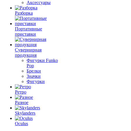
Аксессуары
Разборка
Портативные
приставки
Сувернирная
продукция
Фигурки Funko
Pop
Брелки
Значки
Фигурки
Ретро
Разное
Skylanders
Oculus