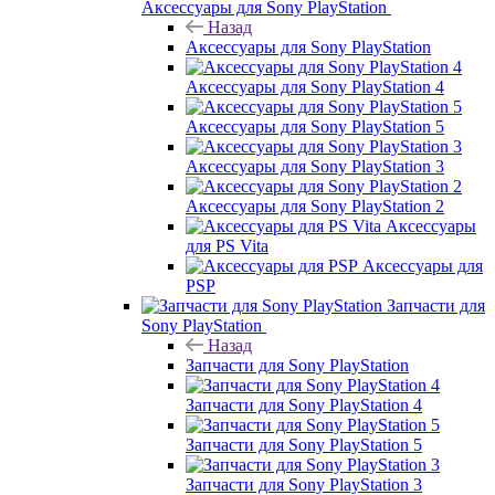
Аксессуары для Sony PlayStation
Назад
Аксессуары для Sony PlayStation
Аксессуары для Sony PlayStation 4
Аксессуары для Sony PlayStation 5
Аксессуары для Sony PlayStation 3
Аксессуары для Sony PlayStation 2
Аксессуары
для PS Vita
Аксессуары для
PSP
Запчасти для
Sony PlayStation
Назад
Запчасти для Sony PlayStation
Запчасти для Sony PlayStation 4
Запчасти для Sony PlayStation 5
Запчасти для Sony PlayStation 3