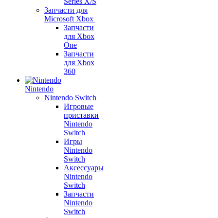
Series X/S
Запчасти для
Microsoft Xbox
Запчасти
для Xbox
One
Запчасти
для Xbox
360
Nintendo
Nintendo Switch
Игровые
приставки
Nintendo
Switch
Игры
Nintendo
Switch
Аксессуары
Nintendo
Switch
Запчасти
Nintendo
Switch