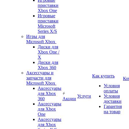
Игровые
приставки
Xbox One
Игровые
приставки
Microsoft
Series X/S
Игры для
Microsoft Xbox
Диски для
Xbox One /
X
Диски для
Xbox 360
Аксессуары и
Как купить
запчасти для
Ко
Microsoft Xbox
Условия
Аксессуары
оплаты
для Xbox
Услуги
Условия
360
Акции
доставки
Аксессуары
Гарантия
для Xbox
на товар
One
Аксессуары
для Xbox