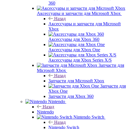
360
Аксессуары и запчасти для Microsoft Xbox
Назад
Аксессуары и запчасти для Microsoft
Xbox
Аксессуары для Xbox 360
Аксессуары для Xbox One
Аксессуары для Xbox Series X/S
Запчасти для
Microsoft Xbox
Назад
Запчасти для Microsoft Xbox
Запчасти для
Xbox One
Запчасти для Xbox 360
Nintendo
Назад
Nintendo
Nintendo Switch
Назад
Nintendo Switch