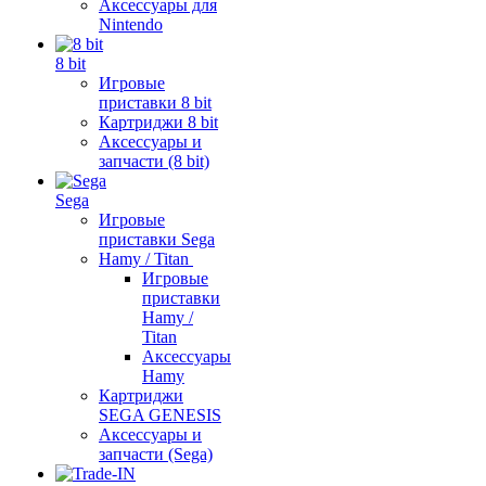
Аксессуары для
Nintendo
8 bit
Игровые
приставки 8 bit
Картриджи 8 bit
Аксессуары и
запчасти (8 bit)
Sega
Игровые
приставки Sega
Hamy / Titan
Игровые
приставки
Hamy /
Titan
Аксессуары
Hamy
Картриджи
SEGA GENESIS
Аксессуары и
запчасти (Sega)