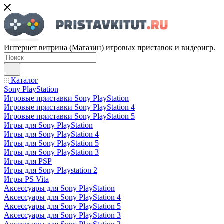
Интернет витрина (Магазин) игровых приставок и видеоигр.
Каталог
Sony PlayStation
Игровые приставки Sony PlayStation
Игровые приставки Sony PlayStation 4
Игровые приставки Sony PlayStation 5
Игры для Sony PlayStation
Игры для Sony PlayStation 4
Игры для Sony PlayStation 5
Игры для Sony PlayStation 3
Игры для PSP
Игры для Sony Playstation 2
Игры PS Vita
Аксессуары для Sony PlayStation
Аксессуары для Sony PlayStation 4
Аксессуары для Sony PlayStation 5
Аксессуары для Sony PlayStation 3