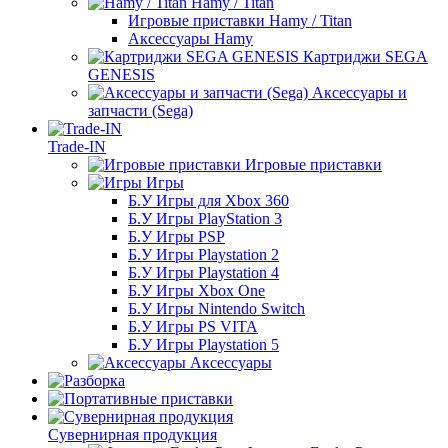
Hamy / Titan
Игровые приставки Hamy / Titan
Аксессуары Hamy
Картриджи SEGA
GENESIS
Аксессуары и
запчасти (Sega)
Trade-IN
Игровые приставки
Игры
Б.У Игры для Xbox 360
Б.У Игры PlayStation 3
Б.У Игры PSP
Б.У Игры Playstation 2
Б.У Игры Playstation 4
Б.У Игры Xbox One
Б.У Игры Nintendo Switch
Б.У Игры PS VITA
Б.У Игры Playstation 5
Аксессуары
Сувернирная продукция