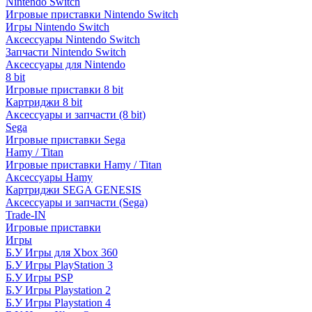
Nintendo Switch
Игровые приставки Nintendo Switch
Игры Nintendo Switch
Аксессуары Nintendo Switch
Запчасти Nintendo Switch
Аксессуары для Nintendo
8 bit
Игровые приставки 8 bit
Картриджи 8 bit
Аксессуары и запчасти (8 bit)
Sega
Игровые приставки Sega
Hamy / Titan
Игровые приставки Hamy / Titan
Аксессуары Hamy
Картриджи SEGA GENESIS
Аксессуары и запчасти (Sega)
Trade-IN
Игровые приставки
Игры
Б.У Игры для Xbox 360
Б.У Игры PlayStation 3
Б.У Игры PSP
Б.У Игры Playstation 2
Б.У Игры Playstation 4