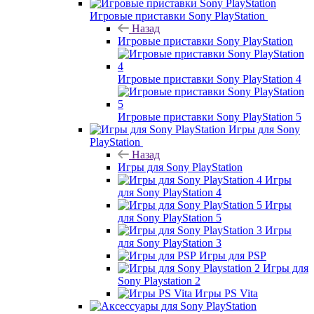
Игровые приставки Sony PlayStation
Назад
Игровые приставки Sony PlayStation
Игровые приставки Sony PlayStation 4
Игровые приставки Sony PlayStation 5
Игры для Sony
PlayStation
Назад
Игры для Sony PlayStation
Игры
для Sony PlayStation 4
Игры
для Sony PlayStation 5
Игры
для Sony PlayStation 3
Игры для PSP
Игры для
Sony Playstation 2
Игры PS Vita