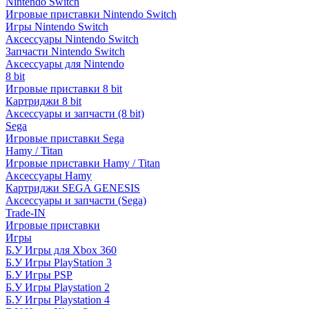
Nintendo Switch
Игровые приставки Nintendo Switch
Игры Nintendo Switch
Аксессуары Nintendo Switch
Запчасти Nintendo Switch
Аксессуары для Nintendo
8 bit
Игровые приставки 8 bit
Картриджи 8 bit
Аксессуары и запчасти (8 bit)
Sega
Игровые приставки Sega
Hamy / Titan
Игровые приставки Hamy / Titan
Аксессуары Hamy
Картриджи SEGA GENESIS
Аксессуары и запчасти (Sega)
Trade-IN
Игровые приставки
Игры
Б.У Игры для Xbox 360
Б.У Игры PlayStation 3
Б.У Игры PSP
Б.У Игры Playstation 2
Б.У Игры Playstation 4