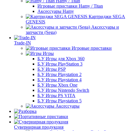
Hamy / Titan
Игровые приставки Hamy / Titan
Аксессуары Hamy
Картриджи SEGA
GENESIS
Аксессуары и
запчасти (Sega)
Trade-IN
Игровые приставки
Игры
Б.У Игры для Xbox 360
Б.У Игры PlayStation 3
Б.У Игры PSP
Б.У Игры Playstation 2
Б.У Игры Playstation 4
Б.У Игры Xbox One
Б.У Игры Nintendo Switch
Б.У Игры PS VITA
Б.У Игры Playstation 5
Аксессуары
Сувернирная продукция