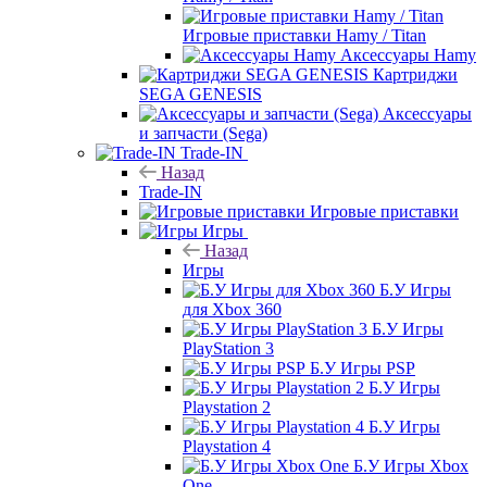
Игровые приставки Hamy / Titan
Аксессуары Hamy
Картриджи
SEGA GENESIS
Аксессуары
и запчасти (Sega)
Trade-IN
Назад
Trade-IN
Игровые приставки
Игры
Назад
Игры
Б.У Игры
для Xbox 360
Б.У Игры
PlayStation 3
Б.У Игры PSP
Б.У Игры
Playstation 2
Б.У Игры
Playstation 4
Б.У Игры Xbox
One