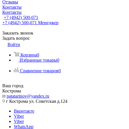
Отзывы
Контакты
Контакты
+7 (4942) 500-071
+7 (4942) 500-071
Менеджер
Заказать звонок
Задать вопрос
Войти
Корзина
0
Избранные товары
0
Сравнение товаров
0
Ваш город
Кострома
patatarinov@yandex.ru
г Кострома ул. Советская д.124
Вконтакте
Viber
Viber
WhatsApp