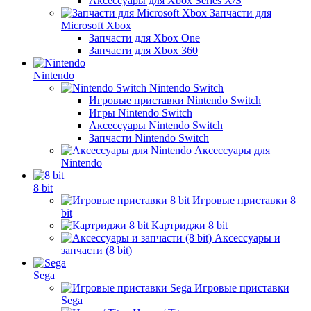
Аксессуары для Xbox Series X/S
Запчасти для
Microsoft Xbox
Запчасти для Xbox One
Запчасти для Xbox 360
Nintendo
Nintendo Switch
Игровые приставки Nintendo Switch
Игры Nintendo Switch
Аксессуары Nintendo Switch
Запчасти Nintendo Switch
Аксессуары для
Nintendo
8 bit
Игровые приставки 8
bit
Картриджи 8 bit
Аксессуары и
запчасти (8 bit)
Sega
Игровые приставки
Sega