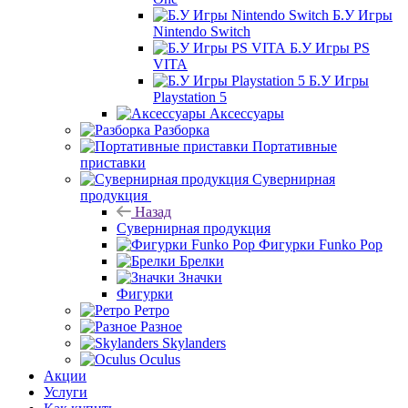
Б.У Игры
Nintendo Switch
Б.У Игры PS
VITA
Б.У Игры
Playstation 5
Аксессуары
Разборка
Портативные
приставки
Сувернирная
продукция
Назад
Сувернирная продукция
Фигурки Funko Pop
Брелки
Значки
Фигурки
Ретро
Разное
Skylanders
Oculus
Акции
Услуги