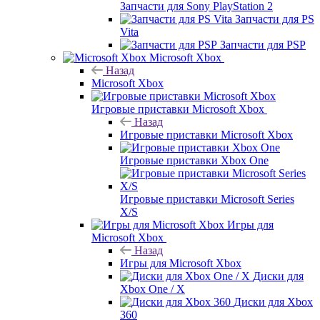
Запчасти для Sony PlayStation 2
Запчасти для PS
Vita
Запчасти для PSP
Microsoft Xbox
Назад
Microsoft Xbox
Игровые приставки Microsoft Xbox
Назад
Игровые приставки Microsoft Xbox
Игровые приставки Xbox One
Игровые приставки Microsoft Series
X/S
Игры для
Microsoft Xbox
Назад
Игры для Microsoft Xbox
Диски для
Xbox One / X
Диски для Xbox
360