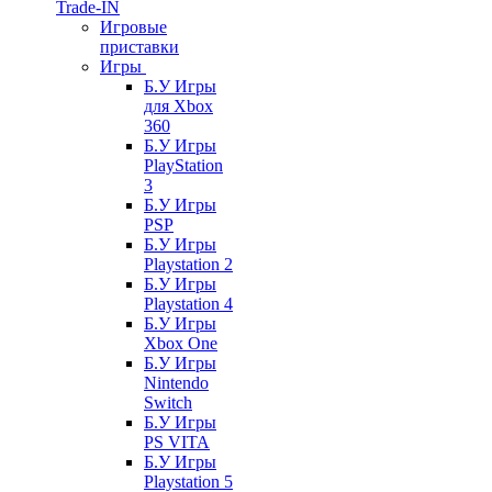
Trade-IN
Игровые
приставки
Игры
Б.У Игры
для Xbox
360
Б.У Игры
PlayStation
3
Б.У Игры
PSP
Б.У Игры
Playstation 2
Б.У Игры
Playstation 4
Б.У Игры
Xbox One
Б.У Игры
Nintendo
Switch
Б.У Игры
PS VITA
Б.У Игры
Playstation 5