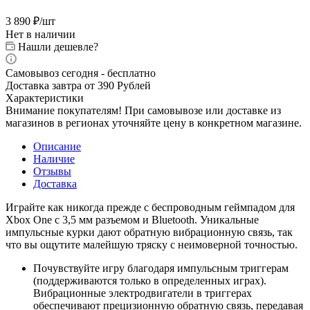
3 890
₽
/шт
Нет в наличии
Нашли дешевле?
Самовывоз сегодня - бесплатно
Доставка завтра от 390 Рублей
Характеристики
Внимание покупателям! При самовывозе или доставке из
магазинов в регионах уточняйте цену в конкретном магазине.
Описание
Наличие
Отзывы
Доставка
Играйте как никогда прежде с беспроводным геймпадом для
Xbox One с 3,5 мм разъемом и Bluetooth. Уникальные
импульсные курки дают обратную вибрационную связь, так
что вы ощутите малейшую тряску с неимоверной точностью.
Почувствуйте игру благодаря импульсным триггерам
(поддерживаются только в определенных играх).
Вибрационные электродвигатели в триггерах
обеспечивают прецизионную обратную связь, передавая