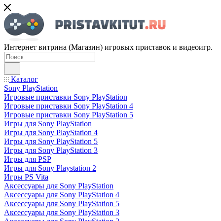
Интернет витрина (Магазин) игровых приставок и видеоигр.
Каталог
Sony PlayStation
Игровые приставки Sony PlayStation
Игровые приставки Sony PlayStation 4
Игровые приставки Sony PlayStation 5
Игры для Sony PlayStation
Игры для Sony PlayStation 4
Игры для Sony PlayStation 5
Игры для Sony PlayStation 3
Игры для PSP
Игры для Sony Playstation 2
Игры PS Vita
Аксессуары для Sony PlayStation
Аксессуары для Sony PlayStation 4
Аксессуары для Sony PlayStation 5
Аксессуары для Sony PlayStation 3