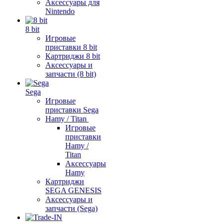
Аксессуары для
Nintendo
8 bit
Игровые
приставки 8 bit
Картриджи 8 bit
Аксессуары и
запчасти (8 bit)
Sega
Игровые
приставки Sega
Hamy / Titan
Игровые
приставки
Hamy /
Titan
Аксессуары
Hamy
Картриджи
SEGA GENESIS
Аксессуары и
запчасти (Sega)