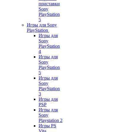
приставки
Sony
PlayStation
5
Игры для Sony
PlayStation
Игры для
Sony
PlayStation
4
Игры для
Sony
PlayStation
5
Игры для
Sony
PlayStation
3
Игры для
PSP
Игры для
Sony
Playstation 2
Игры PS
Vita