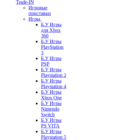
Trade-IN
Игровые
приставки
Игры
Б.У Игры
для Xbox
360
Б.У Игры
PlayStation
3
Б.У Игры
PSP
Б.У Игры
Playstation 2
Б.У Игры
Playstation 4
Б.У Игры
Xbox One
Б.У Игры
Nintendo
Switch
Б.У Игры
PS VITA
Б.У Игры
Playstation 5