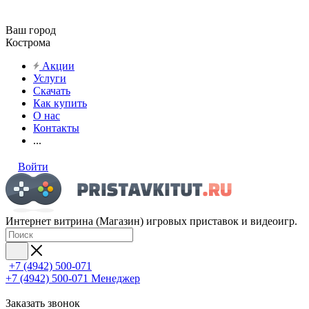
Ваш город
Кострома
Акции
Услуги
Скачать
Как купить
О нас
Контакты
...
Войти
Интернет витрина (Магазин) игровых приставок и видеоигр.
+7 (4942) 500-071
+7 (4942) 500-071
Менеджер
Заказать звонок