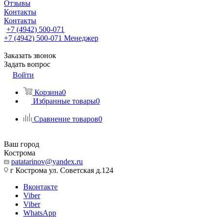
Отзывы
Контакты
Контакты
+7 (4942) 500-071
+7 (4942) 500-071
Менеджер
Заказать звонок
Задать вопрос
Войти
Корзина
0
Избранные товары
0
Сравнение товаров
0
Ваш город
Кострома
patatarinov@yandex.ru
г Кострома ул. Советская д.124
Вконтакте
Viber
Viber
WhatsApp