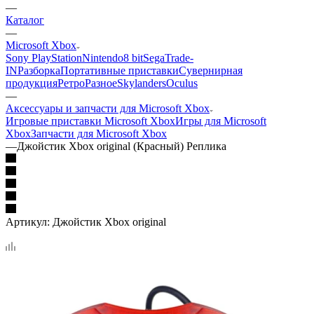
—
Каталог
—
Microsoft Xbox
Sony PlayStation
Nintendo
8 bit
Sega
Trade-
IN
Разборка
Портативные приставки
Сувернирная
продукция
Ретро
Разное
Skylanders
Oculus
—
Аксессуары и запчасти для Microsoft Xbox
Игровые приставки Microsoft Xbox
Игры для Microsoft
Xbox
Запчасти для Microsoft Xbox
—
Джойстик Xbox original (Красный) Реплика
Артикул:
Джойстик Xbox original