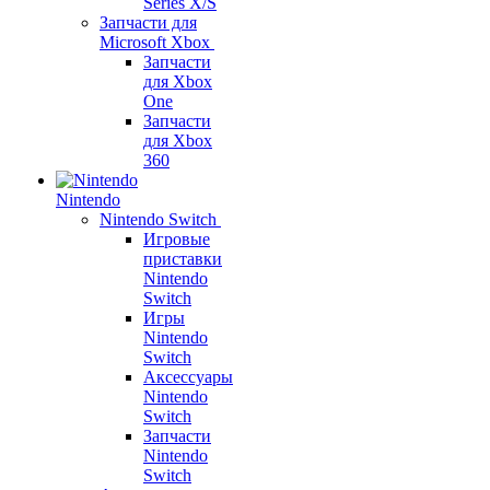
Series X/S
Запчасти для
Microsoft Xbox
Запчасти
для Xbox
One
Запчасти
для Xbox
360
Nintendo
Nintendo Switch
Игровые
приставки
Nintendo
Switch
Игры
Nintendo
Switch
Аксессуары
Nintendo
Switch
Запчасти
Nintendo
Switch