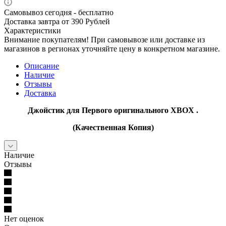
Самовывоз сегодня - бесплатно
Доставка завтра от 390 Рублей
Характеристики
Внимание покупателям! При самовывозе или доставке из
магазинов в регионах уточняйте цену в конкретном магазине.
Описание
Наличие
Отзывы
Доставка
Джойстик для Первого оригинального XBOX .
(Качественная Копия)
Наличие
Отзывы
Нет оценок