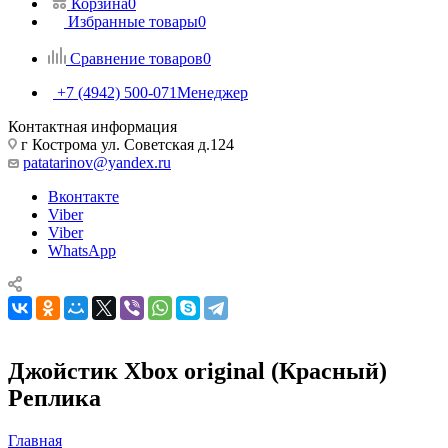
Корзина
0
Избранные товары
0
Сравнение товаров
0
+7 (4942) 500-071
Менеджер
Контактная информация
г Кострома ул. Советская д.124
patatarinov@yandex.ru
Вконтакте
Viber
Viber
WhatsApp
Джойстик Xbox original (Красный)
Реплика
Главная