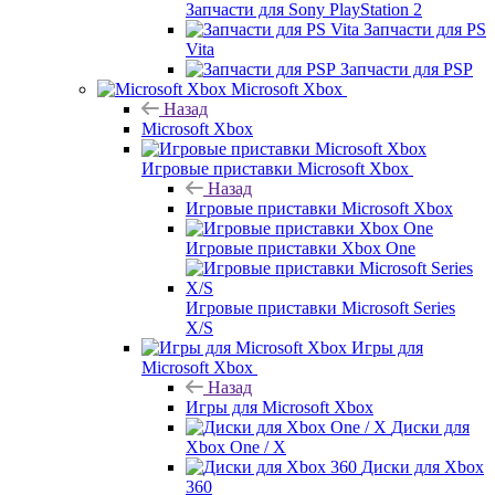
Запчасти для Sony PlayStation 2
Запчасти для PS
Vita
Запчасти для PSP
Microsoft Xbox
Назад
Microsoft Xbox
Игровые приставки Microsoft Xbox
Назад
Игровые приставки Microsoft Xbox
Игровые приставки Xbox One
Игровые приставки Microsoft Series
X/S
Игры для
Microsoft Xbox
Назад
Игры для Microsoft Xbox
Диски для
Xbox One / X
Диски для Xbox
360