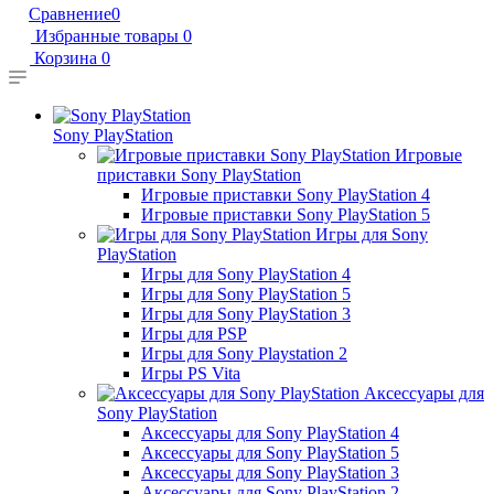
Сравнение
0
Избранные товары
0
Корзина
0
Sony PlayStation
Игровые
приставки Sony PlayStation
Игровые приставки Sony PlayStation 4
Игровые приставки Sony PlayStation 5
Игры для Sony
PlayStation
Игры для Sony PlayStation 4
Игры для Sony PlayStation 5
Игры для Sony PlayStation 3
Игры для PSP
Игры для Sony Playstation 2
Игры PS Vita
Аксессуары для
Sony PlayStation
Аксессуары для Sony PlayStation 4
Аксессуары для Sony PlayStation 5
Аксессуары для Sony PlayStation 3
Аксессуары для Sony PlayStation 2