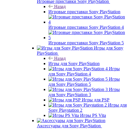
Игровые приставки Sony PlayStation
Назад
Игровые приставки Sony PlayStation
Игровые приставки Sony PlayStation 4
Игровые приставки Sony PlayStation 5
Игры для Sony
PlayStation
Назад
Игры для Sony PlayStation
Игры
для Sony PlayStation 4
Игры
для Sony PlayStation 5
Игры
для Sony PlayStation 3
Игры для PSP
Игры для
Sony Playstation 2
Игры PS Vita
Аксессуары для Sony PlayStation