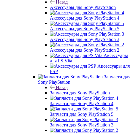
Назад
Аксессуары для Sony PlayStation
Аксессуары для Sony PlayStation 4
Аксессуары для Sony PlayStation 5
Аксессуары для Sony PlayStation 3
Аксессуары для Sony PlayStation 2
Аксессуары
для PS Vita
Аксессуары для
PSP
Запчасти для
Sony PlayStation
Назад
Запчасти для Sony PlayStation
Запчасти для Sony PlayStation 4
Запчасти для Sony PlayStation 5
Запчасти для Sony PlayStation 3