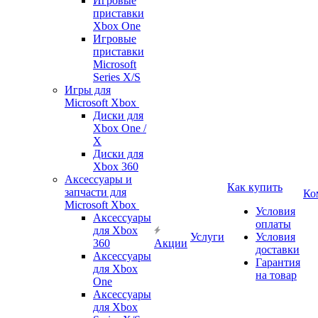
Игровые
приставки
Xbox One
Игровые
приставки
Microsoft
Series X/S
Игры для
Microsoft Xbox
Диски для
Xbox One /
X
Диски для
Xbox 360
Аксессуары и
Как купить
запчасти для
Ко
Microsoft Xbox
Условия
Аксессуары
оплаты
для Xbox
Услуги
Условия
360
Акции
доставки
Аксессуары
Гарантия
для Xbox
на товар
One
Аксессуары
для Xbox