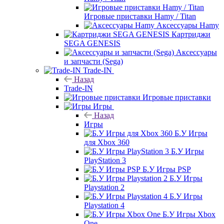
Игровые приставки Hamy / Titan
Аксессуары Hamy
Картриджи
SEGA GENESIS
Аксессуары
и запчасти (Sega)
Trade-IN
Назад
Trade-IN
Игровые приставки
Игры
Назад
Игры
Б.У Игры
для Xbox 360
Б.У Игры
PlayStation 3
Б.У Игры PSP
Б.У Игры
Playstation 2
Б.У Игры
Playstation 4
Б.У Игры Xbox
One