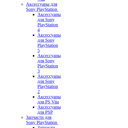
Аксессуары для
Sony PlayStation
Аксессуары
для Sony
PlayStation
4
Аксессуары
для Sony
PlayStation
5
Аксессуары
для Sony
PlayStation
3
Аксессуары
для Sony
PlayStation
2
Аксессуары
для PS Vita
Аксессуары
для PSP
Запчасти для
Sony PlayStation
Запчасти