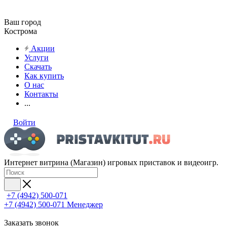
Ваш город
Кострома
Акции
Услуги
Скачать
Как купить
О нас
Контакты
...
Войти
Интернет витрина (Магазин) игровых приставок и видеоигр.
+7 (4942) 500-071
+7 (4942) 500-071
Менеджер
Заказать звонок