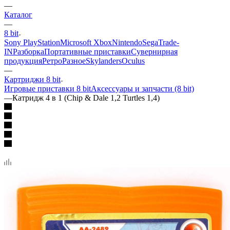
—
Каталог
—
8 bit
Sony PlayStation
Microsoft Xbox
Nintendo
Sega
Trade-
IN
Разборка
Портативные приставки
Сувернирная
продукция
Ретро
Разное
Skylanders
Oculus
—
Картриджи 8 bit
Игровые приставки 8 bit
Аксессуары и запчасти (8 bit)
—
Катридж 4 в 1 (Chip & Dale 1,2 Turtles 1,4)