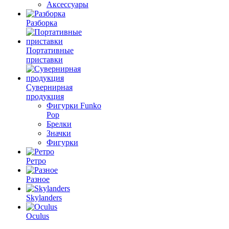
Аксессуары
Разборка
Портативные
приставки
Сувернирная
продукция
Фигурки Funko
Pop
Брелки
Значки
Фигурки
Ретро
Разное
Skylanders
Oculus