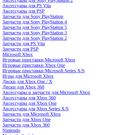
Аксессуары для Sony PlayStation 2
Аксессуары для PS Vita
Аксессуары для PSP
Запчасти для Sony PlayStation
Запчасти для Sony PlayStation 4
Запчасти для Sony PlayStation 5
Запчасти для Sony PlayStation 3
Запчасти для Sony PlayStation 2
Запчасти для PS Vita
Запчасти для PSP
Microsoft Xbox
Игровые приставки Microsoft Xbox
Игровые приставки Xbox One
Игровые приставки Microsoft Series X/S
Игры для Microsoft Xbox
Диски для Xbox One / X
Диски для Xbox 360
Аксессуары и запчасти для Microsoft Xbox
Аксессуары для Xbox 360
Аксессуары для Xbox One
Аксессуары для Xbox Series X/S
Запчасти для Microsoft Xbox
Запчасти для Xbox One
Запчасти для Xbox 360
Nintendo