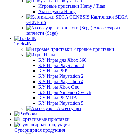
Hamy / Titan
Игровые приставки Hamy / Titan
Аксессуары Hamy
Картриджи SEGA
GENESIS
Аксессуары и
запчасти (Sega)
Trade-IN
Игровые приставки
Игры
Б.У Игры для Xbox 360
Б.У Игры PlayStation 3
Б.У Игры PSP
Б.У Игры Playstation 2
Б.У Игры Playstation 4
Б.У Игры Xbox One
Б.У Игры Nintendo Switch
Б.У Игры PS VITA
Б.У Игры Playstation 5
Аксессуары
Сувернирная продукция