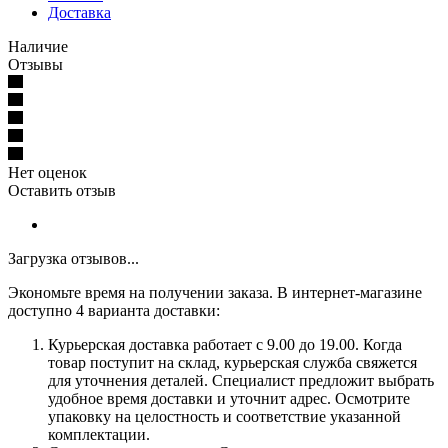
Доставка
Наличие
Отзывы
Нет оценок
Оставить отзыв
Загрузка отзывов...
Экономьте время на получении заказа. В интернет-магазине
доступно 4 варианта доставки:
Курьерская доставка работает с 9.00 до 19.00. Когда
товар поступит на склад, курьерская служба свяжется
для уточнения деталей. Специалист предложит выбрать
удобное время доставки и уточнит адрес. Осмотрите
упаковку на целостность и соответствие указанной
комплектации.