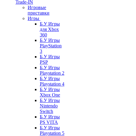
Trade-IN
Игровые
приставки
Игры
Б.У Игры
для Xbox
360
Б.У Игры
PlayStation
3
Б.У Игры
PSP
Б.У Игры
Playstation 2
Б.У Игры
Playstation 4
Б.У Игры
Xbox One
Б.У Игры
Nintendo
Switch
Б.У Игры
PS VITA
Б.У Игры
Playstation 5