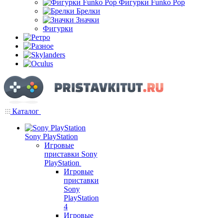
Фигурки Funko Pop
Брелки
Значки
Фигурки
Каталог
Sony PlayStation
Игровые
приставки Sony
PlayStation
Игровые
приставки
Sony
PlayStation
4
Игровые