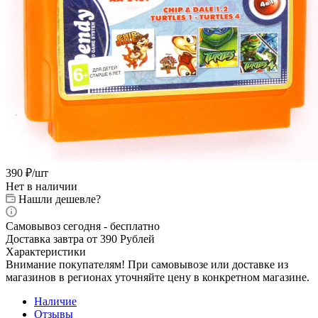
390
₽
/шт
Нет в наличии
Нашли дешевле?
Самовывоз сегодня - бесплатно
Доставка завтра от 390 Рублей
Характеристики
Внимание покупателям! При самовывозе или доставке из
магазинов в регионах уточняйте цену в конкретном магазине.
Наличие
Отзывы