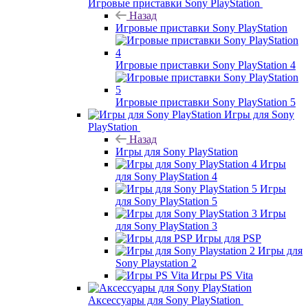
Игровые приставки Sony PlayStation
Назад
Игровые приставки Sony PlayStation
Игровые приставки Sony PlayStation 4
Игровые приставки Sony PlayStation 5
Игры для Sony
PlayStation
Назад
Игры для Sony PlayStation
Игры
для Sony PlayStation 4
Игры
для Sony PlayStation 5
Игры
для Sony PlayStation 3
Игры для PSP
Игры для
Sony Playstation 2
Игры PS Vita
Аксессуары для Sony PlayStation