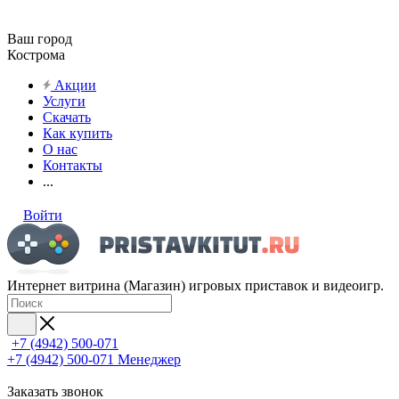
Ваш город
Кострома
Акции
Услуги
Скачать
Как купить
О нас
Контакты
...
Войти
Интернет витрина (Магазин) игровых приставок и видеоигр.
+7 (4942) 500-071
+7 (4942) 500-071
Менеджер
Заказать звонок