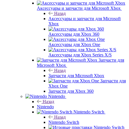
Аксессуары и запчасти для Microsoft Xbox
Назад
Аксессуары и запчасти для Microsoft
Xbox
Аксессуары для Xbox 360
Аксессуары для Xbox One
Аксессуары для Xbox Series X/S
Запчасти для
Microsoft Xbox
Назад
Запчасти для Microsoft Xbox
Запчасти для
Xbox One
Запчасти для Xbox 360
Nintendo
Назад
Nintendo
Nintendo Switch
Назад
Nintendo Switch