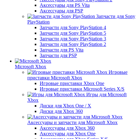
Аксессуары для PS Vita
Аксессуары для PSP
Запчасти для Sony
PlayStation
Запчасти для Sony PlayStation 4
Запчасти для Sony PlayStation 5
Запчасти для Sony PlayStation 3
Запчасти для Sony PlayStation 2
Запчасти для PS Vita
Запчасти для PSP
Microsoft Xbox
Игровые
приставки Microsoft Xbox
Игровые приставки Xbox One
Игровые приставки Microsoft Series X/S
Игры для Microsoft
Xbox
Диски для Xbox One / X
Диски для Xbox 360
Аксессуары и запчасти для Microsoft Xbox
Аксессуары для Xbox 360
Аксессуары для Xbox One