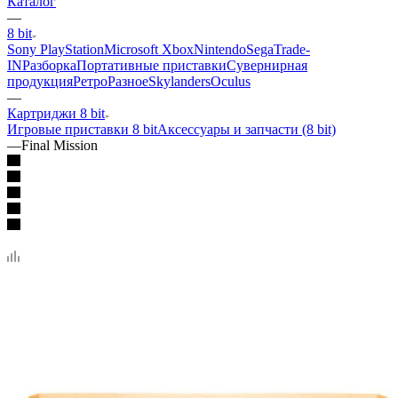
Каталог
—
8 bit
Sony PlayStation
Microsoft Xbox
Nintendo
Sega
Trade-
IN
Разборка
Портативные приставки
Сувернирная
продукция
Ретро
Разное
Skylanders
Oculus
—
Картриджи 8 bit
Игровые приставки 8 bit
Аксессуары и запчасти (8 bit)
—
Final Mission