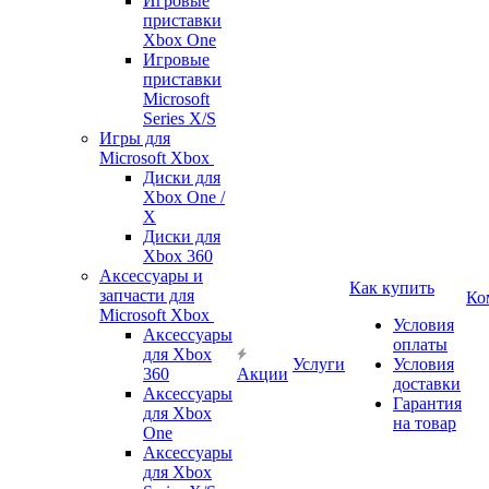
Игровые
приставки
Xbox One
Игровые
приставки
Microsoft
Series X/S
Игры для
Microsoft Xbox
Диски для
Xbox One /
X
Диски для
Xbox 360
Аксессуары и
Как купить
запчасти для
Ко
Microsoft Xbox
Условия
Аксессуары
оплаты
для Xbox
Услуги
Условия
360
Акции
доставки
Аксессуары
Гарантия
для Xbox
на товар
One
Аксессуары
для Xbox