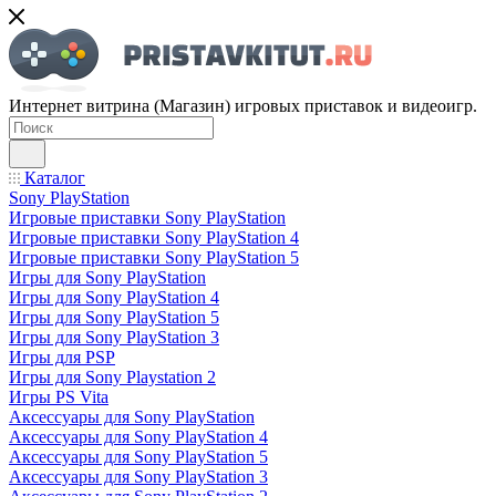
Интернет витрина (Магазин) игровых приставок и видеоигр.
Каталог
Sony PlayStation
Игровые приставки Sony PlayStation
Игровые приставки Sony PlayStation 4
Игровые приставки Sony PlayStation 5
Игры для Sony PlayStation
Игры для Sony PlayStation 4
Игры для Sony PlayStation 5
Игры для Sony PlayStation 3
Игры для PSP
Игры для Sony Playstation 2
Игры PS Vita
Аксессуары для Sony PlayStation
Аксессуары для Sony PlayStation 4
Аксессуары для Sony PlayStation 5
Аксессуары для Sony PlayStation 3