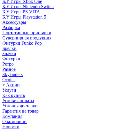
Б.У Игры Xbox One
Б.У Игры Nintendo Switch
Б.У Игры PS VITA
Б.У Игры Playstation 5
Аксессуары
Разборка
Портативные приставки
Сувернирная продукция
Фигурки Funko Pop
Брелки
Значки
Фигурки
Ретро
Разное
Skylanders
Oculus
Акции
Услуги
Как купить
Условия оплаты
Условия доставки
Гарантия на товар
Компания
О компании
Новости