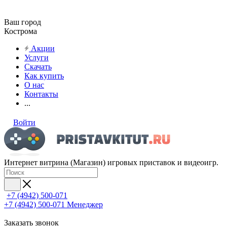
Ваш город
Кострома
Акции
Услуги
Скачать
Как купить
О нас
Контакты
...
Войти
Интернет витрина (Магазин) игровых приставок и видеоигр.
+7 (4942) 500-071
+7 (4942) 500-071
Менеджер
Заказать звонок