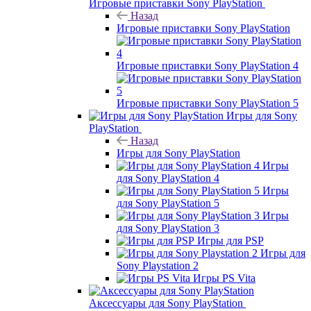
Игровые приставки Sony PlayStation
Назад
Игровые приставки Sony PlayStation
Игровые приставки Sony PlayStation 4
Игровые приставки Sony PlayStation 5
Игры для Sony
PlayStation
Назад
Игры для Sony PlayStation
Игры
для Sony PlayStation 4
Игры
для Sony PlayStation 5
Игры
для Sony PlayStation 3
Игры для PSP
Игры для
Sony Playstation 2
Игры PS Vita
Аксессуары для Sony PlayStation