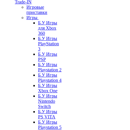
Trade-IN
Игровые
приставки
Игры
Б.У Игры
для Xbox
360
Б.У Игры
PlayStation
3
Б.У Игры
PSP
Б.У Игры
Playstation 2
Б.У Игры
Playstation 4
Б.У Игры
Xbox One
Б.У Игры
Nintendo
Switch
Б.У Игры
PS VITA
Б.У Игры
Playstation 5