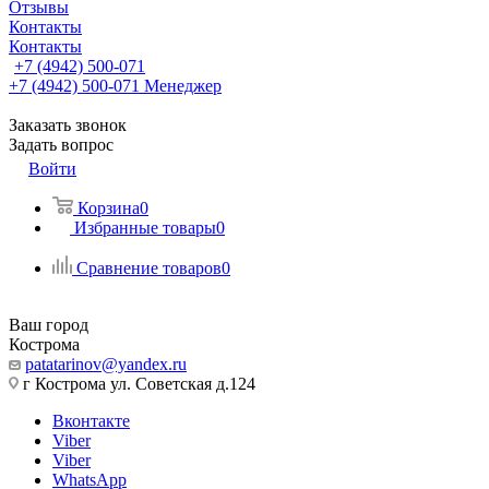
Отзывы
Контакты
Контакты
+7 (4942) 500-071
+7 (4942) 500-071
Менеджер
Заказать звонок
Задать вопрос
Войти
Корзина
0
Избранные товары
0
Сравнение товаров
0
Ваш город
Кострома
patatarinov@yandex.ru
г Кострома ул. Советская д.124
Вконтакте
Viber
Viber
WhatsApp