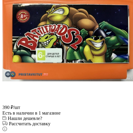
390
₽
/шт
Есть в наличии
в 1 магазине
Нашли дешевле?
Рассчитать доставку