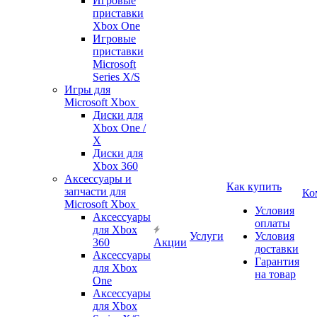
Игровые
приставки
Xbox One
Игровые
приставки
Microsoft
Series X/S
Игры для
Microsoft Xbox
Диски для
Xbox One /
X
Диски для
Xbox 360
Аксессуары и
Как купить
запчасти для
Ко
Microsoft Xbox
Условия
Аксессуары
оплаты
для Xbox
Услуги
Условия
360
Акции
доставки
Аксессуары
Гарантия
для Xbox
на товар
One
Аксессуары
для Xbox