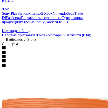
Каталог
—
8 bit
Sony PlayStation
Microsoft Xbox
Nintendo
Sega
Trade-
IN
Разборка
Портативные приставки
Сувернирная
продукция
Ретро
Разное
Skylanders
Oculus
—
Картриджи 8 bit
Игровые приставки 8 bit
Аксессуары и запчасти (8 bit)
—
Battletoads 2 (8 bit)
Советуем