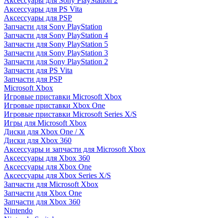
Аксессуары для Sony PlayStation 2
Аксессуары для PS Vita
Аксессуары для PSP
Запчасти для Sony PlayStation
Запчасти для Sony PlayStation 4
Запчасти для Sony PlayStation 5
Запчасти для Sony PlayStation 3
Запчасти для Sony PlayStation 2
Запчасти для PS Vita
Запчасти для PSP
Microsoft Xbox
Игровые приставки Microsoft Xbox
Игровые приставки Xbox One
Игровые приставки Microsoft Series X/S
Игры для Microsoft Xbox
Диски для Xbox One / X
Диски для Xbox 360
Аксессуары и запчасти для Microsoft Xbox
Аксессуары для Xbox 360
Аксессуары для Xbox One
Аксессуары для Xbox Series X/S
Запчасти для Microsoft Xbox
Запчасти для Xbox One
Запчасти для Xbox 360
Nintendo