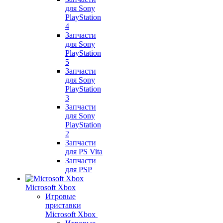
для Sony
PlayStation
4
Запчасти
для Sony
PlayStation
5
Запчасти
для Sony
PlayStation
3
Запчасти
для Sony
PlayStation
2
Запчасти
для PS Vita
Запчасти
для PSP
Microsoft Xbox
Игровые
приставки
Microsoft Xbox