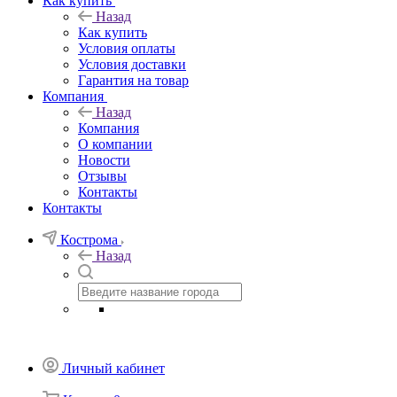
Как купить
Назад
Как купить
Условия оплаты
Условия доставки
Гарантия на товар
Компания
Назад
Компания
О компании
Новости
Отзывы
Контакты
Контакты
Кострома
Назад
Личный кабинет