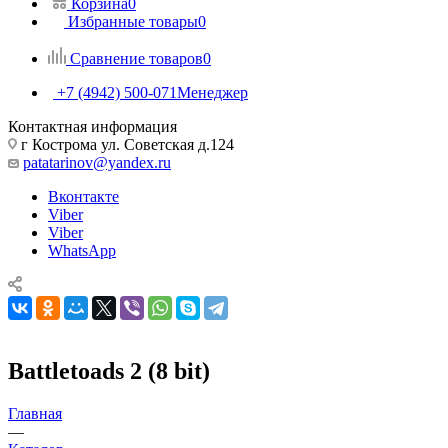
Корзина
0
Избранные товары
0
Сравнение товаров
0
+7 (4942) 500-071
Менеджер
Контактная информация
г Кострома ул. Советская д.124
patatarinov@yandex.ru
Вконтакте
Viber
Viber
WhatsApp
Battletoads 2 (8 bit)
Главная
—