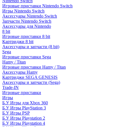
Nintendo Switch
Игровые приставки Nintendo Switch
Игры Nintendo Switch
Аксессуары Nintendo Switch
Запчасти Nintendo Switch
Аксессуары для Nintendo
8 bit
Игровые приставки 8 bit
Картриджи 8 bit
Аксессуары и запчасти (8 bit)
Sega
Игровые приставки Sega
Hamy / Titan
Игровые приставки Hamy / Titan
Аксессуары Hamy
Картриджи SEGA GENESIS
Аксессуары и запчасти (Sega)
Trade-IN
Игровые приставки
Игры
Б.У Игры для Xbox 360
Б.У Игры PlayStation 3
Б.У Игры PSP
Б.У Игры Playstation 2
Б.У Игры Playstation 4