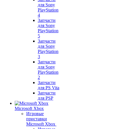
для Sony
PlayStation
4
Запчасти
для Sony
PlayStation
5
Запчасти
для Sony
PlayStation
3
Запчасти
для Sony
PlayStation
2
Запчасти
для PS Vita
Запчасти
для PSP
Microsoft Xbox
Игровые
приставки
Microsoft Xbox