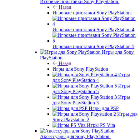
Игровые приставки Sony PlayStation
Назад
Игровые приставки Sony PlayStation
Игровые приставки Sony PlayStation 4
Игровые приставки Sony PlayStation 5
Игры для Sony
PlayStation
Назад
Игры для Sony PlayStation
Игры
для Sony PlayStation 4
Игры
для Sony PlayStation 5
Игры
для Sony PlayStation 3
Игры для PSP
Игры для
Sony Playstation 2
Игры PS Vita
Аксессуары для Sony PlayStation