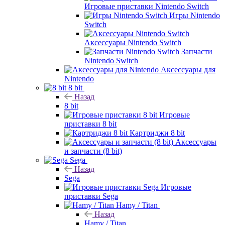
Игровые приставки Nintendo Switch
Игры Nintendo
Switch
Аксессуары Nintendo Switch
Запчасти
Nintendo Switch
Аксессуары для
Nintendo
8 bit
Назад
8 bit
Игровые
приставки 8 bit
Картриджи 8 bit
Аксессуары
и запчасти (8 bit)
Sega
Назад
Sega
Игровые
приставки Sega
Hamy / Titan
Назад
Hamy / Titan