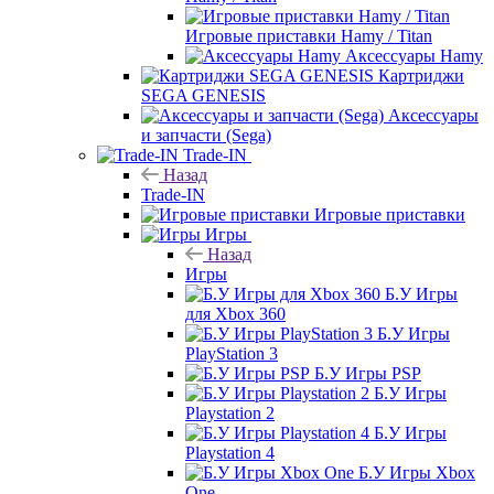
Игровые приставки Hamy / Titan
Аксессуары Hamy
Картриджи
SEGA GENESIS
Аксессуары
и запчасти (Sega)
Trade-IN
Назад
Trade-IN
Игровые приставки
Игры
Назад
Игры
Б.У Игры
для Xbox 360
Б.У Игры
PlayStation 3
Б.У Игры PSP
Б.У Игры
Playstation 2
Б.У Игры
Playstation 4
Б.У Игры Xbox
One