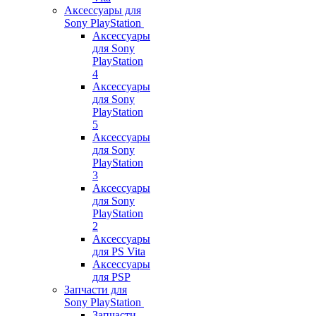
Аксессуары для
Sony PlayStation
Аксессуары
для Sony
PlayStation
4
Аксессуары
для Sony
PlayStation
5
Аксессуары
для Sony
PlayStation
3
Аксессуары
для Sony
PlayStation
2
Аксессуары
для PS Vita
Аксессуары
для PSP
Запчасти для
Sony PlayStation
Запчасти