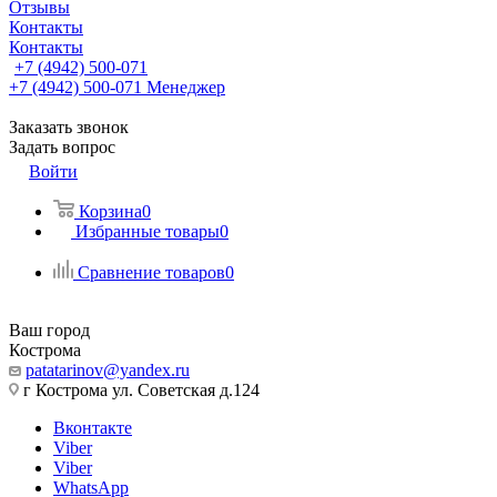
Отзывы
Контакты
Контакты
+7 (4942) 500-071
+7 (4942) 500-071
Менеджер
Заказать звонок
Задать вопрос
Войти
Корзина
0
Избранные товары
0
Сравнение товаров
0
Ваш город
Кострома
patatarinov@yandex.ru
г Кострома ул. Советская д.124
Вконтакте
Viber
Viber
WhatsApp