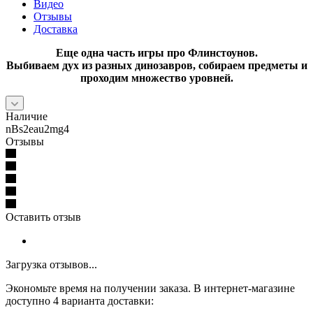
Видео
Отзывы
Доставка
Еще одна часть игры про Флинстоунов.
Выбиваем дух из разных динозавров, собираем предметы и
проходим множество уровней.
Наличие
nBs2eau2mg4
Отзывы
Оставить отзыв
Загрузка отзывов...
Экономьте время на получении заказа. В интернет-магазине
доступно 4 варианта доставки: