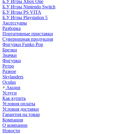
Б.У Игры Xbox One
Б.У Игры Nintendo Switch
Б.У Игры PS VITA
Б.У Игры Playstation 5
Аксессуары
Разборка
Портативные приставки
Сувернирная продукция
Фигурки Funko Pop
Брелки
Значки
Фигурки
Ретро
Разное
Skylanders
Oculus
Акции
Услуги
Как купить
Условия оплаты
Условия доставки
Гарантия на товар
Компания
О компании
Новости