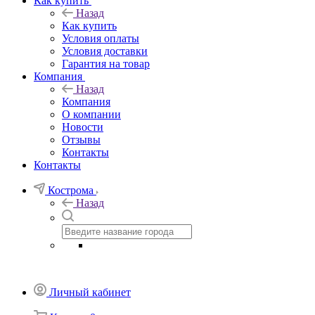
Как купить
Назад
Как купить
Условия оплаты
Условия доставки
Гарантия на товар
Компания
Назад
Компания
О компании
Новости
Отзывы
Контакты
Контакты
Кострома
Назад
Личный кабинет