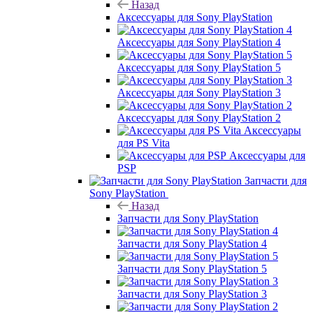
Назад
Аксессуары для Sony PlayStation
Аксессуары для Sony PlayStation 4
Аксессуары для Sony PlayStation 5
Аксессуары для Sony PlayStation 3
Аксессуары для Sony PlayStation 2
Аксессуары
для PS Vita
Аксессуары для
PSP
Запчасти для
Sony PlayStation
Назад
Запчасти для Sony PlayStation
Запчасти для Sony PlayStation 4
Запчасти для Sony PlayStation 5
Запчасти для Sony PlayStation 3