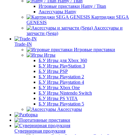
Hamy / Titan
Игровые приставки Hamy / Titan
Аксессуары Hamy
Картриджи SEGA
GENESIS
Аксессуары и
запчасти (Sega)
Trade-IN
Игровые приставки
Игры
Б.У Игры для Xbox 360
Б.У Игры PlayStation 3
Б.У Игры PSP
Б.У Игры Playstation 2
Б.У Игры Playstation 4
Б.У Игры Xbox One
Б.У Игры Nintendo Switch
Б.У Игры PS VITA
Б.У Игры Playstation 5
Аксессуары
Сувернирная продукция