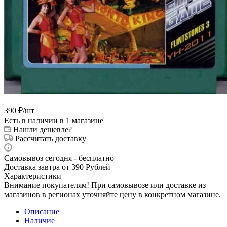
390
₽
/шт
Есть в наличии
в 1 магазине
Нашли дешевле?
Рассчитать доставку
Самовывоз сегодня - бесплатно
Доставка завтра от 390 Рублей
Характеристики
Внимание покупателям! При самовывозе или доставке из
магазинов в регионах уточняйте цену в конкретном магазине.
Описание
Наличие