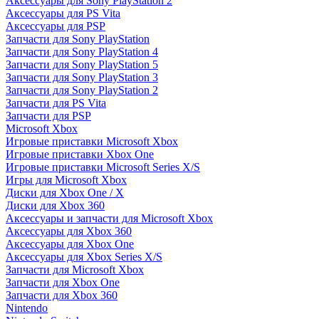
Аксессуары для Sony PlayStation 2
Аксессуары для PS Vita
Аксессуары для PSP
Запчасти для Sony PlayStation
Запчасти для Sony PlayStation 4
Запчасти для Sony PlayStation 5
Запчасти для Sony PlayStation 3
Запчасти для Sony PlayStation 2
Запчасти для PS Vita
Запчасти для PSP
Microsoft Xbox
Игровые приставки Microsoft Xbox
Игровые приставки Xbox One
Игровые приставки Microsoft Series X/S
Игры для Microsoft Xbox
Диски для Xbox One / X
Диски для Xbox 360
Аксессуары и запчасти для Microsoft Xbox
Аксессуары для Xbox 360
Аксессуары для Xbox One
Аксессуары для Xbox Series X/S
Запчасти для Microsoft Xbox
Запчасти для Xbox One
Запчасти для Xbox 360
Nintendo