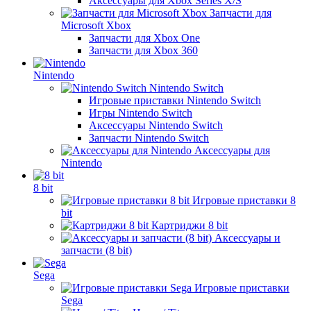
Аксессуары для Xbox Series X/S
Запчасти для
Microsoft Xbox
Запчасти для Xbox One
Запчасти для Xbox 360
Nintendo
Nintendo Switch
Игровые приставки Nintendo Switch
Игры Nintendo Switch
Аксессуары Nintendo Switch
Запчасти Nintendo Switch
Аксессуары для
Nintendo
8 bit
Игровые приставки 8
bit
Картриджи 8 bit
Аксессуары и
запчасти (8 bit)
Sega
Игровые приставки
Sega