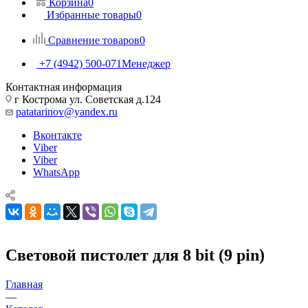
Корзина
0
Избранные товары
0
Сравнение товаров
0
+7 (4942) 500-071
Менеджер
Контактная информация
г Кострома ул. Советская д.124
patatarinov@yandex.ru
Вконтакте
Viber
Viber
WhatsApp
Световой пистолет для 8 bit (9 pin)
Главная
—