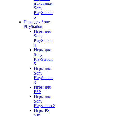
приставки
Sony
PlayStation
5
Игры для Sony
PlayStation
Игры для
Sony
PlayStation
4
Игры для
Sony
PlayStation
5
Игры для
Sony
PlayStation
3
Игры для
PSP
Игры для
Sony
Playstation 2
Игры PS
Vita