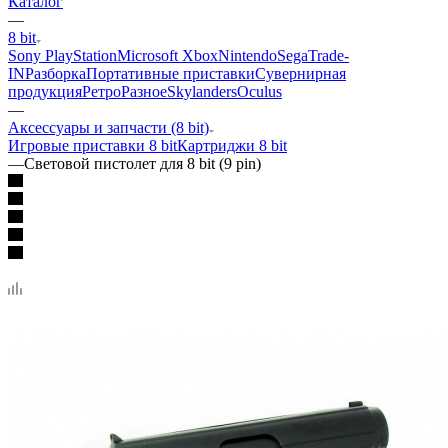
Каталог
—
8 bit
Sony PlayStation
Microsoft Xbox
Nintendo
Sega
Trade-
IN
Разборка
Портативные приставки
Сувернирная
продукция
Ретро
Разное
Skylanders
Oculus
—
Аксессуары и запчасти (8 bit)
Игровые приставки 8 bit
Картриджи 8 bit
—
Световой пистолет для 8 bit (9 pin)