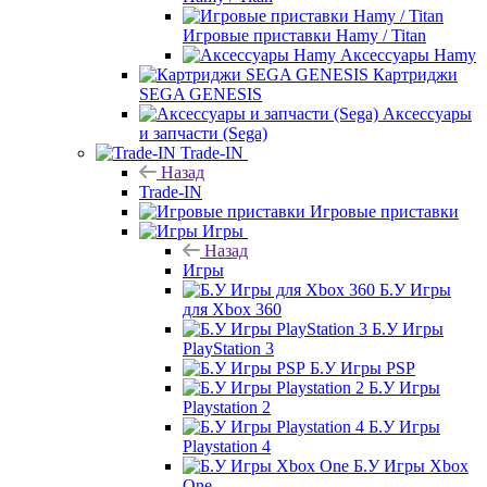
Игровые приставки Hamy / Titan
Аксессуары Hamy
Картриджи
SEGA GENESIS
Аксессуары
и запчасти (Sega)
Trade-IN
Назад
Trade-IN
Игровые приставки
Игры
Назад
Игры
Б.У Игры
для Xbox 360
Б.У Игры
PlayStation 3
Б.У Игры PSP
Б.У Игры
Playstation 2
Б.У Игры
Playstation 4
Б.У Игры Xbox
One