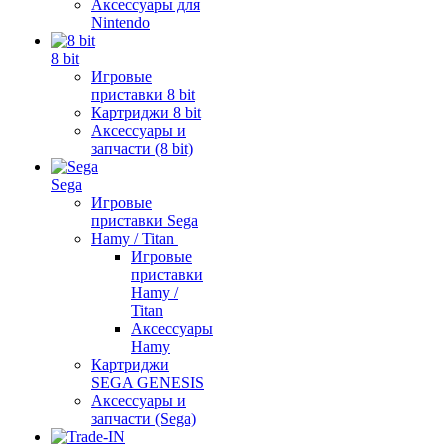
Аксессуары для
Nintendo
8 bit
Игровые
приставки 8 bit
Картриджи 8 bit
Аксессуары и
запчасти (8 bit)
Sega
Игровые
приставки Sega
Hamy / Titan
Игровые
приставки
Hamy /
Titan
Аксессуары
Hamy
Картриджи
SEGA GENESIS
Аксессуары и
запчасти (Sega)