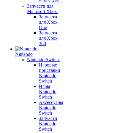
Series X/S
Запчасти для
Microsoft Xbox
Запчасти
для Xbox
One
Запчасти
для Xbox
360
Nintendo
Nintendo Switch
Игровые
приставки
Nintendo
Switch
Игры
Nintendo
Switch
Аксессуары
Nintendo
Switch
Запчасти
Nintendo
Switch