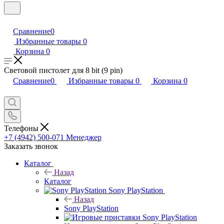
Сравнение
0
Избранные товары
0
Корзина
0
Световой пистолет для 8 bit (9 pin)
Сравнение
0
Избранные товары
0
Корзина
0
Телефоны
+7 (4942) 500-071
Менеджер
Заказать звонок
Каталог
Назад
Каталог
Sony PlayStation
Назад
Sony PlayStation