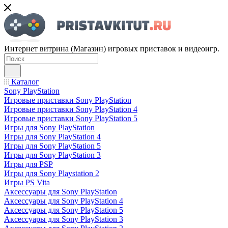
Интернет витрина (Магазин) игровых приставок и видеоигр.
Каталог
Sony PlayStation
Игровые приставки Sony PlayStation
Игровые приставки Sony PlayStation 4
Игровые приставки Sony PlayStation 5
Игры для Sony PlayStation
Игры для Sony PlayStation 4
Игры для Sony PlayStation 5
Игры для Sony PlayStation 3
Игры для PSP
Игры для Sony Playstation 2
Игры PS Vita
Аксессуары для Sony PlayStation
Аксессуары для Sony PlayStation 4
Аксессуары для Sony PlayStation 5
Аксессуары для Sony PlayStation 3