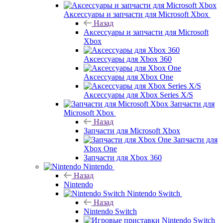
Аксессуары и запчасти для Microsoft Xbox
Назад
Аксессуары и запчасти для Microsoft
Xbox
Аксессуары для Xbox 360
Аксессуары для Xbox One
Аксессуары для Xbox Series X/S
Запчасти для
Microsoft Xbox
Назад
Запчасти для Microsoft Xbox
Запчасти для
Xbox One
Запчасти для Xbox 360
Nintendo
Назад
Nintendo
Nintendo Switch
Назад
Nintendo Switch